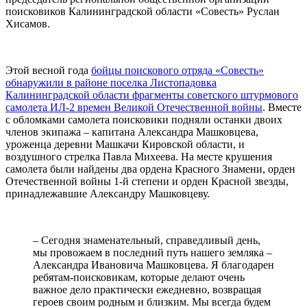
поисковиков Калининградской области «Совесть» Руслан
Хисамов.
Этой весной года
бойцы поискового отряда «Совесть»
обнаружили в районе поселка Листопадовка
Калининградской области фрагменты советского штурмового
самолета ИЛ-2 времен Великой Отечественной войны
. Вместе
с обломками самолета поисковики подняли останки двоих
членов экипажа – капитана Александра Машковцева,
уроженца деревни Машкачи Кировской области, и
воздушного стрелка Павла Михеева. На месте крушения
самолета были найдены два ордена Красного Знамени, орден
Отечественной войны 1-й степени и орден Красной звезды,
принадлежавшие Александру Машковцеву.
– Сегодня знаменательный, справедливый день,
мы провожаем в последний путь нашего земляка –
Александра Ивановича Машковцева. Я благодарен
ребятам-поисковикам, которые делают очень
важное дело практически ежедневно, возвращая
героев своим родным и близким. Мы всегда будем