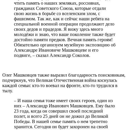
чтить память о наших земляках, россиянах,
гражданах Советского Союза, которые отдали
свою жизнь в борьбе со вселенским злом, с
фашизмом. Так же, как и сейчас наши ребята на
специальной военной операции продолжают дело
своих дедов и прадедов. Я вижу здесь много
молодёжи и знаю, что ваше поколение также будет
достойно памяти предков. Вечная память героям!
Обязательно организуем музейную экспозицию об
Александре Ивановиче Машковцеве и его
подвиге, – сказал Александр Соколов.
Олег Машковцев также выразил благодарность поисковикам,
подчеркнув, что Великая Отечественная война коснулась
каждой семьи: кто-то воевал на фронте, кто-то трудился в
тылу.
– И наша семья тоже имеет своих героев, один из
них – Александр Иванович Машковцев. Ему было
23 года, когда он совершил своей последний
полет, и всего 25 дней он не дожил до Великой
Победы. В нашей семье память о нем трепетно
хранится. Сегодня он будет захоронен на своей