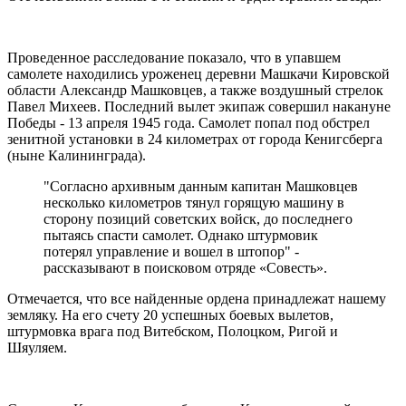
Проведенное расследование показало, что в упавшем
самолете находились уроженец деревни Машкачи Кировской
области Александр Машковцев, а также воздушный стрелок
Павел Михеев. Последний вылет экипаж совершил накануне
Победы - 13 апреля 1945 года. Самолет попал под обстрел
зенитной установки в 24 километрах от города Кенигсберга
(ныне Калининграда).
"Согласно архивным данным капитан Машковцев
несколько километров тянул горящую машину в
сторону позиций советских войск, до последнего
пытаясь спасти самолет. Однако штурмовик
потерял управление и вошел в штопор" -
рассказывают в поисковом отряде «Совесть».
Отмечается, что все найденные ордена принадлежат нашему
земляку. На его счету 20 успешных боевых вылетов,
штурмовка врага под Витебском, Полоцком, Ригой и
Шяуляем.