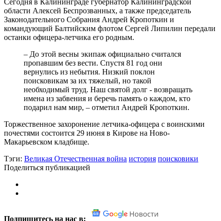
Сегодня в Калининграде губернатор Калининградской
области Алексей Беспрозванных, а также председатель
Законодательного Собрания Андрей Кропоткин и
командующий Балтийским флотом Сергей Липилин передали
останки офицера-летчика его родным.
– До этой весны экипаж официально считался
пропавшим без вести. Спустя 81 год они
вернулись из небытия. Низкий поклон
поисковикам за их тяжелый, но такой
необходимый труд. Наш святой долг - возвращать
имена из забвения и беречь память о каждом, кто
подарил нам мир, – отметил Андрей Кропоткин.
Торжественное захоронение летчика-офицера с воинскими
почестями состоится 29 июня в Кирове на Ново-
Макарьевском кладбище.
Тэги:
Великая Отечественная война
история
поисковики
Поделиться публикацией
Подпишитесь на нас в: