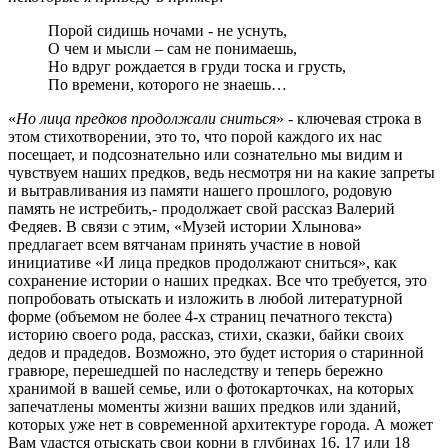
Порой сидишь ночами - не уснуть,
О чем и мысли – сам не понимаешь,
Но вдруг рождается в груди тоска и грусть,
По времени, которого не знаешь…
«
Но лица предков продолжали сниться
» - ключевая строка в
этом стихотворении, это то, что порой каждого их нас
посещает, и подсознательно или сознательно мы видим и
чувствуем наших предков, ведь несмотря ни на какие запреты
и вытравливания из памяти нашего прошлого, родовую
память не истребить,- продолжает свой рассказ Валерий
Федяев. В связи с этим, «Музей истории Хлынова»
предлагает всем вятчанам принять участие в новой
инициативе «И лица предков продолжают сниться», как
сохранение истории о наших предках. Все что требуется, это
попробовать отыскать и изложить в любой литературной
форме (объемом не более 4-х страниц печатного текста)
историю своего рода, рассказ, стихи, сказки, байки своих
дедов и прадедов. Возможно, это будет история о старинной
гравюре, перешедшей по наследству и теперь бережно
хранимой в вашей семье, или о фотокарточках, на которых
запечатлены моменты жизни ваших предков или зданий,
которых уже нет в современной архитектуре города. А может
Вам удастся отыскать свои корни в глубинах 16, 17 или 18