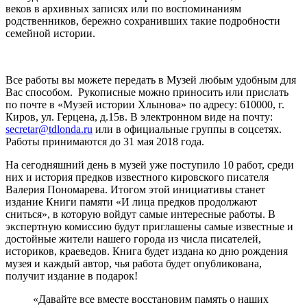
веков в архивных записях или по воспоминаниям
родственников, бережно сохранивших такие подробности
семейной истории.
Все работы вы можете передать в Музей любым удобным для
Вас способом. Рукописные можно приносить или прислать
по почте в «Музей истории Хлынова» по адресу: 610000, г.
Киров, ул. Герцена, д.15в. В электронном виде на почту:
secretar@tdlonda.ru
или в официальные группы в соцсетях.
Работы принимаются до 31 мая 2018 года.
На сегодняшний день в музей уже поступило 10 работ, среди
них и история предков известного кировского писателя
Валерия Пономарева. Итогом этой инициативы станет
издание Книги памяти «И лица предков продолжают
сниться», в которую войдут самые интересные работы. В
экспертную комиссию будут приглашены самые известные и
достойные жители нашего города из числа писателей,
историков, краеведов. Книга будет издана ко дню рождения
музея и каждый автор, чья работа будет опубликована,
получит издание в подарок!
«Давайте все вместе восстановим память о наших