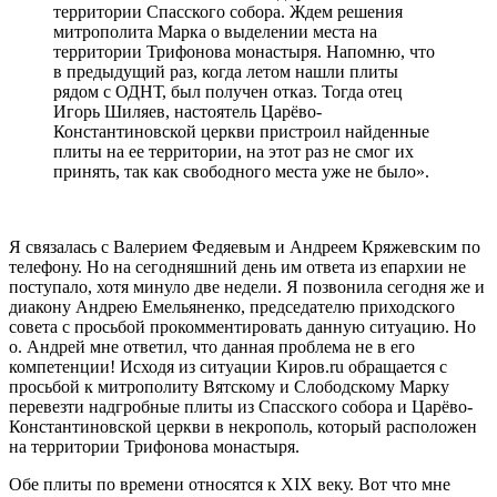
территории Спасского собора. Ждем решения
митрополита Марка о выделении места на
территории Трифонова монастыря. Напомню, что
в предыдущий раз, когда летом нашли плиты
рядом с ОДНТ, был получен отказ. Тогда отец
Игорь Шиляев, настоятель Царёво-
Константиновской церкви пристроил найденные
плиты на ее территории, на этот раз не смог их
принять, так как свободного места уже не было».
Я связалась с Валерием Федяевым и Андреем Кряжевским по
телефону. Но на сегодняшний день им ответа из епархии не
поступало, хотя минуло две недели. Я позвонила сегодня же и
диакону Андрею Емельяненко, председателю приходского
совета с просьбой прокомментировать данную ситуацию. Но
о. Андрей мне ответил, что данная проблема не в его
компетенции! Исходя из ситуации Киров.ru обращается с
просьбой к митрополиту Вятскому и Слободскому Марку
перевезти надгробные плиты из Спасского собора и Царёво-
Константиновской церкви в некрополь, который расположен
на территории Трифонова монастыря.
Обе плиты по времени относятся к XIX веку. Вот что мне