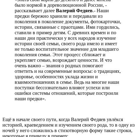
было нормой в дореволюционной России, -
рассказывает далее
Валерий Федяев
.- Наши
предки бережно хранили и передавали из
поколения в поколение документы, фотокарточки,
истории, связанные с праотцами. Ими гордились,
ставили в пример детям. С древних времен и по
наши дни практически у всех народов изучение
истории своей семьи, своего рода имело и имеет
не только воспитательное значение для младшего
поколения семьи. Этот процесс сближает и
укрепляет семью, возрождает ценности. И что
очень важно – знания о родных помогают
ответить и на современные вопросы: о традициях,
здоровье, особенностях уклада жизни и
взаимоотношениях в семье. Ведь на многие наши
поступки бессознательно влияют успехи или
ошибки системы отношений, которые построили
наши предки».
Ещё в начале своего пути, когда Валерий Федяев увлёкся
историей, краеведением и изучением своего рода, то в одну из
ночей у него сложились в стихотворную форму такие строки,
некоторые я приведу в пример: