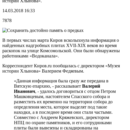
истории Хлынова».
14.03.2018 16:33
7878
В первых числах марта Киров всколыхнула информация о
найденных надгробных плитах XVII-XIX веков во время
раскопок на улице Комсомольской. Они были обнаружены
работниками «Водоканала».
Корреспондент Киров.ru пообщалась с директором «Музея
истории Хлынова» Валерием Федяевым.
«Данная информация была сразу же передана в
Вятскую епархию, - рассказывает
Валерий
Иванович
, - удалось договориться с отцом Петром
Машковцевым, настоятелем Спасского собора и
разместить их временно на территории собора до
определения места, которое выделят под такие
находки, а в последнее время они стали частыми.
Совместно с Андреем Кряжевских, директором
НПЦ по охране памятников, и его сотрудниками
плиты были вывезены и складированы на