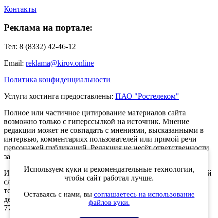
Контакты
Реклама на портале:
Тел: 8 (8332) 42-46-12
Email:
reklama@kirov.online
Политика конфиденциальности
Услуги хостинга предоставлены:
ПАО "Ростелеком"
Полное или частичное цитирование материалов сайта
возможно только с гиперссылкой на источник. Мнение
редакции может не совпадать с мнениями, высказанными в
интервью, комментариях пользователей или прямой речи
персонажей публикаций. Редакция не несёт ответственности
за текст комментариев читателей.
Используем куки и рекомендательные технологии,
Интернет-портал Kirov.online зарегистрирован в Федеральной
чтобы сайт работал лучше.
службе по надзору в сфере связи, информационных
технологий и массовых коммуникаций (Роскомнадзор) 5
Оставаясь с нами, вы
соглашаетесь на использование
декабря 2019 года. Регистрационный номер ЭЛ № ФС 77 -
файлов куки.
77189.