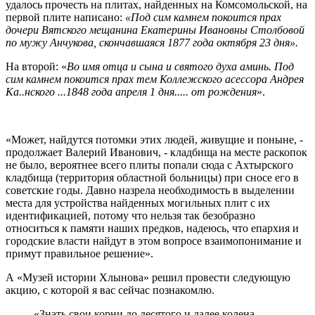
удалось прочесть на плитах, найденных на Комсомольской, на
первой плите написано:
«Под сим камнем покоится прах
дочери Вятского мещанина Екатерины Ивановны Столбовой
по мужу Анчукова, скончавшаяся 1877 года октября 23 дня».
На второй: «
Во имя отца и сына и святого духа аминь. Под
сим камнем покоится прах тем Коллежского асессора Андрея
Ка..нского ...1848 года апреля 1 дня..... от рождения
».
«Может, найдутся потомки этих людей, живущие и поныне, -
продолжает Валерий Иванович, - кладбища на месте раскопок
не было, вероятнее всего плиты попали сюда с Ахтырского
кладбища (территория областной больницы) при сносе его в
советские годы. Давно назрела необходимость в выделении
места для устройства найденных могильных плит с их
идентификацией, потому что нельзя так безобразно
относиться к памяти наших предков, надеюсь, что епархия и
городские власти найдут в этом вопросе взаимопонимание и
примут правильное решение».
А «Музей истории Хлынова» решил провести следующую
акцию, с которой я вас сейчас познакомлю.
«Знать свои корни до десятого и далее колена