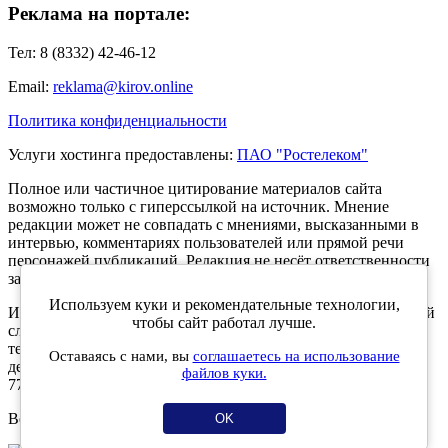
Реклама на портале:
Тел: 8 (8332) 42-46-12
Email:
reklama@kirov.online
Политика конфиденциальности
Услуги хостинга предоставлены:
ПАО "Ростелеком"
Полное или частичное цитирование материалов сайта
возможно только с гиперссылкой на источник. Мнение
редакции может не совпадать с мнениями, высказанными в
интервью, комментариях пользователей или прямой речи
персонажей публикаций. Редакция не несёт ответственности
за текст комментариев читателей.
Используем куки и рекомендательные технологии,
Интернет-портал Kirov.online зарегистрирован в Федеральной
чтобы сайт работал лучше.
службе по надзору в сфере связи, информационных
технологий и массовых коммуникаций (Роскомнадзор) 5
Оставаясь с нами, вы
соглашаетесь на использование
декабря 2019 года. Регистрационный номер ЭЛ № ФС 77 -
файлов куки.
77189.
Возрастное ограничение 12+
OK