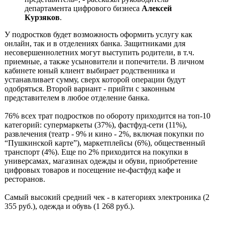
департамента цифрового бизнеса
Алексей
Курзяков
.
У подростков будет возможность оформить услугу как
онлайн, так и в отделениях банка. Защитниками для
несовершеннолетних могут выступить родители, в т.ч.
приемные, а также усыновители и попечители. В личном
кабинете юный клиент выбирает родственника и
устанавливает сумму, сверх которой операции будут
одобряться. Второй вариант - прийти с законным
представителем в любое отделение банка.
76% всех трат подростков по обороту приходится на топ-10
категорий: супермаркеты (37%), фастфуд-сети (11%),
развлечения (театр - 9% и кино - 2%, включая покупки по
“Пушкинской карте”), маркетплейсы (6%), общественный
транспорт (4%). Еще по 2% приходится на покупки в
универсамах, магазинах одежды и обуви, приобретение
цифровых товаров и посещение не-фастфуд кафе и
ресторанов.
Самый высокий средний чек - в категориях электроника (2
355 руб.), одежда и обувь (1 268 руб.).