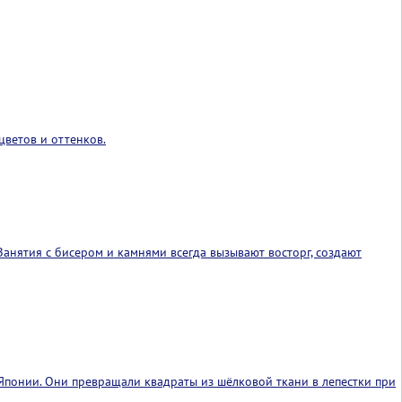
цветов и оттенков.
анятия с бисером и камнями всегда вызывают восторг, создают
 Японии. Они превращали квадраты из шёлковой ткани в лепестки при