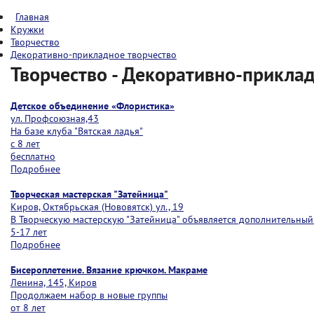
Главная
Кружки
Творчество
Декоративно-прикладное творчество
Творчество - Декоративно-прикла
Детское объединение «Флористика»
ул. Профсоюзная,43
На базе клуба "Вятская ладья"
с 8 лет
бесплатно
Подробнее
Творческая мастерская "Затейница"
Киров, Октябрьская (Нововятск) ул., 19
В Творческую мастерскую "Затейница" объявляется дополнительный
5-17 лет
Подробнее
Бисероплетение. Вязание крючком. Макраме
Ленина, 145, Киров
Продолжаем набор в новые группы
от 8 лет