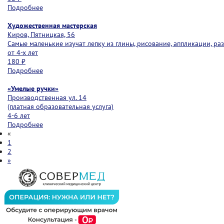
Подробнее
Художественная мастерская
Киров, Пятницкая, 56
Самые маленькие изучат лепку из глины, рисование, аппликации, р
от 4-х лет
180 ₽
Подробнее
«Умелые ручки»
Производственная ул. 14
(платная образовательная услуга)
4-6 лет
Подробнее
«
1
2
»