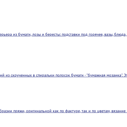
ера из бумаги, лозы и бересты: подставки под горячее, вазы, блюда,
ий из скрученных в спиральки полосок бумаги - "бумажная мозаика". 
азии пряжи, оригинальной как по фактуре, так и по цветам, вязание 