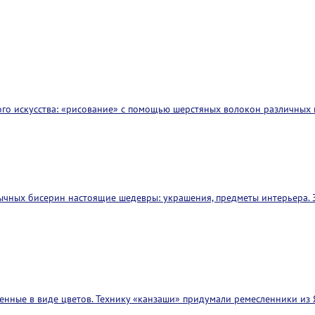
ого искусства: «рисование» с помощью шерстяных волокон различных 
ычных бисерин настоящие шедевры: украшения, предметы интерьера. З
ленные в виде цветов. Технику «канзаши» придумали ремесленники из