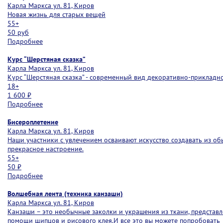
Карла Маркса ул. 81, Киров
Новая жизнь для старых вещей
55+
50 руб
Подробнее
Курс “Шерстяная сказка”
Карла Маркса ул. 81, Киров
Курс “Шерстяная сказка” - современный вид декоративно-прикладн
18+
1 600 ₽
Подробнее
Бисероплетение
Карла Маркса ул. 81, Киров
Наши участники с увлечением осваивают искусство создавать из об
прекрасное настроение.
55+
50 ₽
Подробнее
Волшебная лента (техника канзаши)
Карла Маркса ул. 81, Киров
Канзаши – это необычные заколки и украшения из ткани, представ
помощи щипцов и рисового клея.И все это вы можете попробовать