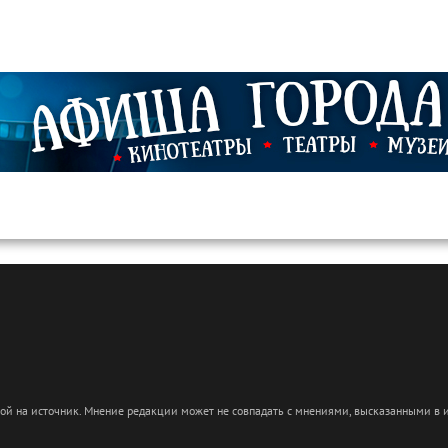
кой на источник. Мнение редакции может не совпадать с мнениями, высказанными в