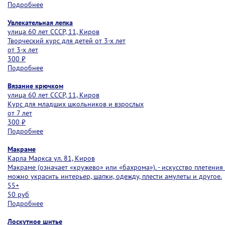
Подробнее
Увлекательная лепка
улица 60 лет СССР, 11, Киров
Творческий курс для детей от 3-х лет
от 3-х лет
300 ₽
Подробнее
Вязание крючком
улица 60 лет СССР, 11, Киров
Курс для младших школьников и взрослых
от 7 лет
300 ₽
Подробнее
Макраме
Карла Маркса ул. 81, Киров
Макраме (означает «кружево» или «бахрома»). - искусство плетени
можно украсить интерьер, шапки, одежду, плести амулеты и другое.
55+
50 руб
Подробнее
Лоскутное шитье