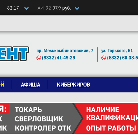
82.17
АИ-92
97.9 руб.
ОЙ
АФИША
КИБЕРКИРОВ