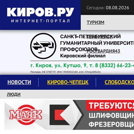
Сегодня:
08.08.2026
ТУРИЗМ
ДРАМТЕАТР
Следите за новостями:
РОСГВАРДИЯ43
НОВОСТИ
КИРОВО-ЧЕПЕЦК
СЛОБОДСК
ЛЮДИ
КРУЖКИ И СЕКЦИИ
ЗАВОДУ "МАЯК" 85 ЛЕТ
ЭКОЛОГИЯ