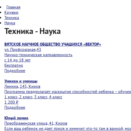
Главная
Кружки
Техника
Наука
Техника - Наука
ВЯТСКОЕ НАУЧНОЕ ОБЩЕСТВО УЧАЩИХСЯ «ВЕКТОР»
ул. Профсоюзная,43
Научно-техническая направленность
с 14 до 18 лет
бесплатно
Подробнее
Умники и умницы
Ленина, 145, Киров
Программа предполагает раскрытие способностей ребенка – обучени
1 класс, 2 класс, 3 класс, 4 класс
1 200 ₽
Подробнее
Юный химик
Преображенская улица, 41, Киров
Если ваш ребенок не дает покоя и химичит что-то там в ванной, мо