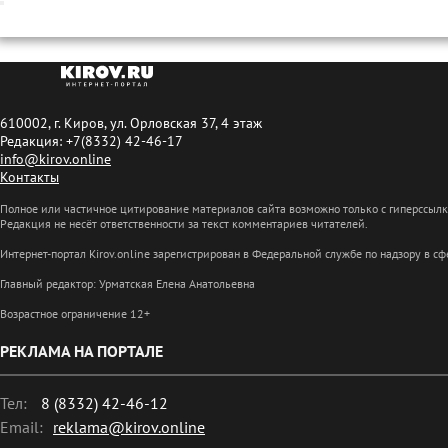
610002, г. Киров, ул. Орловская 37, 4 этаж
Редакция: +7(8332) 42-46-17
info@kirov.online
Контакты
Полное или частичное цитирование материалов сайта возможно только с гиперссыл
Редакция не несёт ответственности за текст комментариев читателей.
Интернет-портал Kirov.online зарегистрирован в Федеральной службе по надзору в 
Главный редактор: Урматская Елена Анатольевна
Возрастное ограничение 12+
РЕКЛАМА НА ПОРТАЛЕ
Тел:
8 (8332) 42-46-12
Email:
reklama@kirov.online