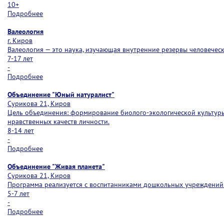
10+
Подробнее
Валеология
г. Киров
Валеология — это наука, изучающая внутренние резервы человеческ
7-17 лет
-
Подробнее
Объединение "Юный натуралист"
Сурикова 21, Киров
Цель объединения: формирование биолого-экологической культуры 
нравственных качеств личности.
8-14 лет
-
Подробнее
Объединение "Живая планета"
Сурикова 21, Киров
Программа реализуется с воспитанниками дошкольных учреждений 
5-7 лет
-
Подробнее