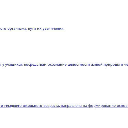
ого организма, пути их увеличения.
у учащихся, посредствам осознание целостности живой природы и че
и младшего школьного возраста, направлена на формирование основ