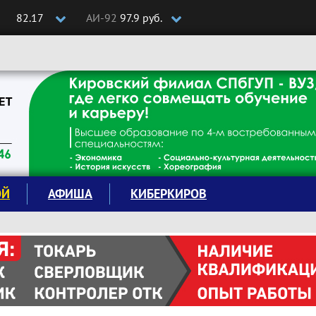
82.17
АИ-92
97.9 руб.
ОЙ
АФИША
КИБЕРКИРОВ