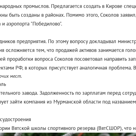
ародных промыслов. Предлагается создать в Кирове специ
жны быть созданы в районах. Помимо этого, Соколов заяви
 и аэропорта "Победилово".
рудников предприятия. По этому вопросу докладывал минис
ия осложняется тем, что продажей активов занимается гол
шей проработки вопроса Соколов посоветовал направить за
ъектами РФ, в которых присутствует аналогичная проблема. 
очих мест.
тельного завода. Задолженность по зарплатам перед сотр
ирует зайти компания из Мурманской области под названием
рии Вятской школы спортивного резерва (ВятСШОР), что н