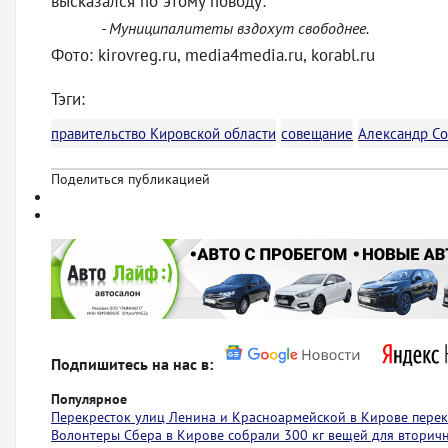
высказался по этому поводу:
- Муниципалитеты вздохут свободнее.
Фото: kirovreg.ru, media4media.ru, korabl.ru
Тэги:
правительство Кировской области
совещание
Александр С
Поделиться публикацией
Подпишитесь на нас в:
Популярное
Перекресток улиц Ленина и Красноармейской в Кирове пере
Волонтеры Сбера в Кирове собрали 300 кг вещей для вторич