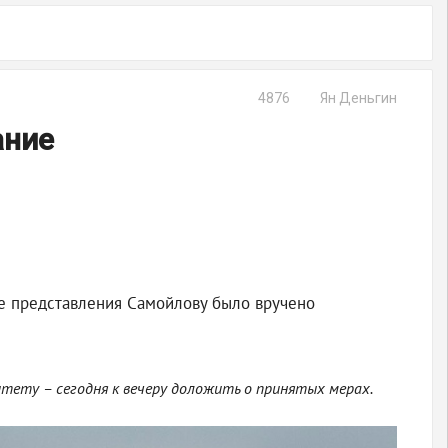
4876
Ян Деньгин
ание
ле представления Самойлову было вручено
тету – сегодня к вечеру доложить о принятых мерах.