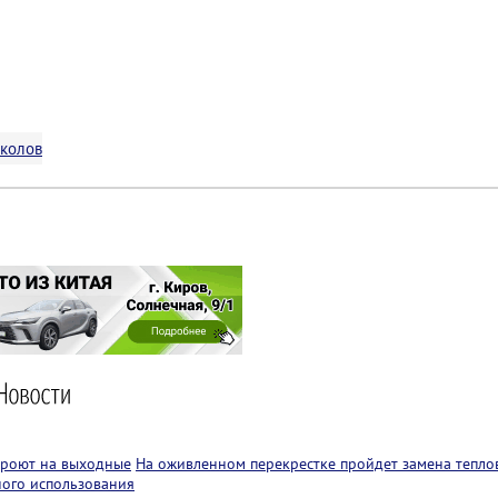
околов
кроют на выходные
На оживленном перекрестке пройдет замена теплов
ного использования