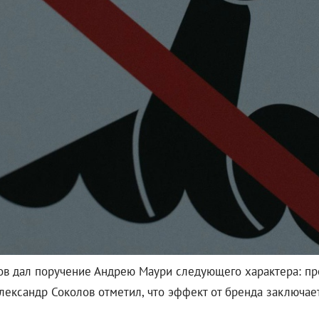
лов дал поручение Андрею Маури следующего характера: п
лександр Соколов отметил, что эффект от бренда заключает