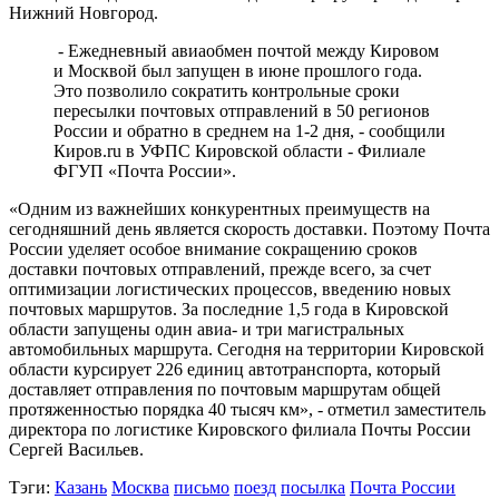
Нижний Новгород.
- Ежедневный авиаобмен почтой между Кировом
и Москвой был запущен в июне прошлого года.
Это позволило сократить контрольные сроки
пересылки почтовых отправлений в 50 регионов
России и обратно в среднем на 1-2 дня, - сообщили
Киров.ru в УФПС Кировской области - Филиале
ФГУП «Почта России».
«Одним из важнейших конкурентных преимуществ на
сегодняшний день является скорость доставки. Поэтому Почта
России уделяет особое внимание сокращению сроков
доставки почтовых отправлений, прежде всего, за счет
оптимизации логистических процессов, введению новых
почтовых маршрутов. За последние 1,5 года в Кировской
области запущены один авиа- и три магистральных
автомобильных маршрута. Сегодня на территории Кировской
области курсирует 226 единиц автотранспорта, который
доставляет отправления по почтовым маршрутам общей
протяженностью порядка 40 тысяч км», - отметил заместитель
директора по логистике Кировского филиала Почты России
Сергей Васильев.
Тэги:
Казань
Москва
письмо
поезд
посылка
Почта России