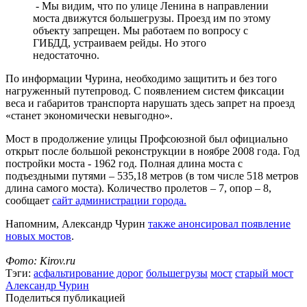
- Мы видим, что по улице Ленина в направлении
моста движутся большегрузы. Проезд им по этому
объекту запрещен. Мы работаем по вопросу с
ГИБДД, устраиваем рейды. Но этого
недостаточно.
По информации Чурина, необходимо защитить и без того
нагруженный путепровод. С появлением систем фиксации
веса и габаритов транспорта нарушать здесь запрет на проезд
«станет экономически невыгодно».
Мост в продолжение улицы Профсоюзной был официально
открыт после большой реконструкции в ноябре 2008 года. Год
постройки моста - 1962 год. Полная длина моста с
подъездными путями – 535,18 метров (в том числе 518 метров
длина самого моста). Количество пролетов – 7, опор – 8,
сообщает
сайт администрации города.
Напомним, Александр Чурин
также анонсировал появление
новых мостов
.
Фото: Kirov.ru
Тэги:
асфальтирование дорог
большегрузы
мост
старый мост
Александр Чурин
Поделиться публикацией