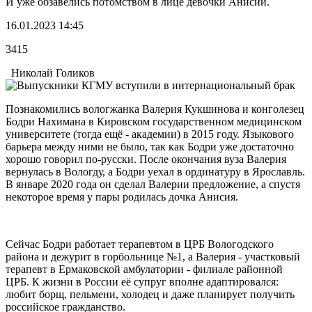
И уже обзавелись потомством в лице девочки Анисии.
16.01.2023 14:45
3415
Николай Голиков
Познакомились вологжанка Валерия Кукшинова и конголезец
Бодри Нахимана в Кировском государственном медицинском
университете (тогда ещё - академии) в 2015 году. Языкового
барьера между ними не было, так как Бодри уже достаточно
хорошо говорил по-русски. После окончания вуза Валерия
вернулась в Вологду, а Бодри уехал в ординатуру в Ярославль.
В январе 2020 года он сделал Валерии предложение, а спустя
некоторое время у пары родилась дочка Анисия.
Сейчас Бодри работает терапевтом в ЦРБ Вологодского
района и дежурит в горбольнице №1, а Валерия - участковый
терапевт в Ермаковской амбулатории - филиале районной
ЦРБ. К жизни в России её супруг вполне адаптировался:
любит борщ, пельмени, холодец и даже планирует получить
российское гражданство.