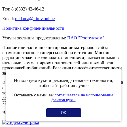
Тел: 8 (8332) 42-46-12
Email:
reklama@kirov.online
Политика конфиденциальности
Услуги хостинга предоставлены:
ПАО "Ростелеком"
Полное или частичное цитирование материалов сайта
возможно только с гиперссылкой на источник. Мнение
редакции может не совпадать с мнениями, высказанными в
интервью, комментариях пользователей или прямой речи
персонажей публикаций. Редакция не несёт ответственности
за текст комментариев читателей.
Используем куки и рекомендательные технологии,
Интернет-портал Kirov.online зарегистрирован в Федеральной
чтобы сайт работал лучше.
службе по надзору в сфере связи, информационных
технологий и массовых коммуникаций (Роскомнадзор) 5
Оставаясь с нами, вы
соглашаетесь на использование
декабря 2019 года. Регистрационный номер ЭЛ № ФС 77 -
файлов куки.
77189.
Возрастное ограничение 12+
OK