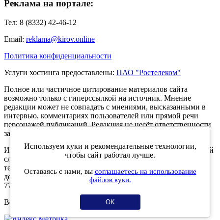
Реклама на портале:
Тел: 8 (8332) 42-46-12
Email:
reklama@kirov.online
Политика конфиденциальности
Услуги хостинга предоставлены:
ПАО "Ростелеком"
Полное или частичное цитирование материалов сайта
возможно только с гиперссылкой на источник. Мнение
редакции может не совпадать с мнениями, высказанными в
интервью, комментариях пользователей или прямой речи
персонажей публикаций. Редакция не несёт ответственности
за текст комментариев читателей.
Используем куки и рекомендательные технологии,
Интернет-портал Kirov.online зарегистрирован в Федеральной
чтобы сайт работал лучше.
службе по надзору в сфере связи, информационных
технологий и массовых коммуникаций (Роскомнадзор) 5
Оставаясь с нами, вы
соглашаетесь на использование
декабря 2019 года. Регистрационный номер ЭЛ № ФС 77 -
файлов куки.
77189.
Возрастное ограничение 12+
OK