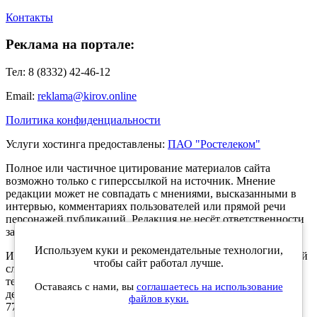
Контакты
Реклама на портале:
Тел: 8 (8332) 42-46-12
Email:
reklama@kirov.online
Политика конфиденциальности
Услуги хостинга предоставлены:
ПАО "Ростелеком"
Полное или частичное цитирование материалов сайта
возможно только с гиперссылкой на источник. Мнение
редакции может не совпадать с мнениями, высказанными в
интервью, комментариях пользователей или прямой речи
персонажей публикаций. Редакция не несёт ответственности
за текст комментариев читателей.
Используем куки и рекомендательные технологии,
Интернет-портал Kirov.online зарегистрирован в Федеральной
чтобы сайт работал лучше.
службе по надзору в сфере связи, информационных
технологий и массовых коммуникаций (Роскомнадзор) 5
Оставаясь с нами, вы
соглашаетесь на использование
декабря 2019 года. Регистрационный номер ЭЛ № ФС 77 -
файлов куки.
77189.