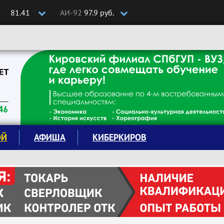
81.41
АИ-92
97.9 руб.
ОЙ
АФИША
КИБЕРКИРОВ