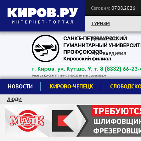
Сегодня:
07.08.2026
ТУРИЗМ
ДРАМТЕАТР
Следите за новостями:
РОСГВАРДИЯ43
НОВОСТИ
КИРОВО-ЧЕПЕЦК
СЛОБОДСК
ЛЮДИ
КРУЖКИ И СЕКЦИИ
ЗАВОДУ "МАЯК" 85 ЛЕТ
ЭКОЛОГИЯ