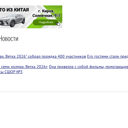
х. Вятка 2026" собрал порядка 400 участников
Его гостями стали пр
семи холмах. Вятка 2026»
Она привезла с собой фильмы, помогающие
ссы СШОР №3