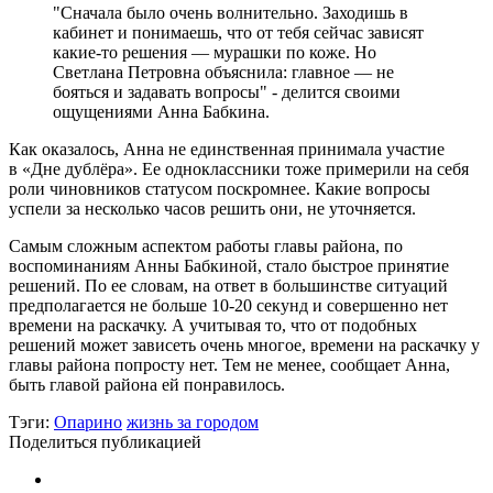
"Сначала было очень волнительно. Заходишь в
кабинет и понимаешь, что от тебя сейчас зависят
какие-то решения — мурашки по коже. Но
Светлана Петровна объяснила: главное — не
бояться и задавать вопросы" - делится своими
ощущениями Анна Бабкина.
Как оказалось, Анна не единственная принимала участие
в «Дне дублёра». Ее одноклассники тоже примерили на себя
роли чиновников статусом поскромнее. Какие вопросы
успели за несколько часов решить они, не уточняется.
Самым сложным аспектом работы главы района, по
воспоминаниям Анны Бабкиной, стало быстрое принятие
решений. По ее словам, на ответ в большинстве ситуаций
предполагается не больше 10-20 секунд и совершенно нет
времени на раскачку. А учитывая то, что от подобных
решений может зависеть очень многое, времени на раскачку у
главы района попросту нет. Тем не менее, сообщает Анна,
быть главой района ей понравилось.
Тэги:
Опарино
жизнь за городом
Поделиться публикацией