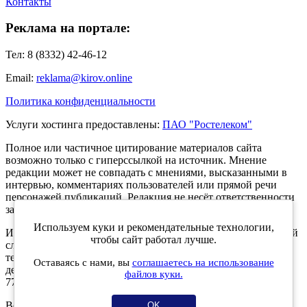
Контакты
Реклама на портале:
Тел: 8 (8332) 42-46-12
Email:
reklama@kirov.online
Политика конфиденциальности
Услуги хостинга предоставлены:
ПАО "Ростелеком"
Полное или частичное цитирование материалов сайта
возможно только с гиперссылкой на источник. Мнение
редакции может не совпадать с мнениями, высказанными в
интервью, комментариях пользователей или прямой речи
персонажей публикаций. Редакция не несёт ответственности
за текст комментариев читателей.
Используем куки и рекомендательные технологии,
Интернет-портал Kirov.online зарегистрирован в Федеральной
чтобы сайт работал лучше.
службе по надзору в сфере связи, информационных
технологий и массовых коммуникаций (Роскомнадзор) 5
Оставаясь с нами, вы
соглашаетесь на использование
декабря 2019 года. Регистрационный номер ЭЛ № ФС 77 -
файлов куки.
77189.
Возрастное ограничение 12+
OK