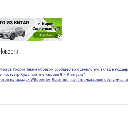
листов России
Таким образом сообщество оценило его вклад в подде
чно, театр
Куда пойти в Кирове 8 и 9 августа?
тов на складах Wildberries
Льготное расчётно-кассовое обслуживани