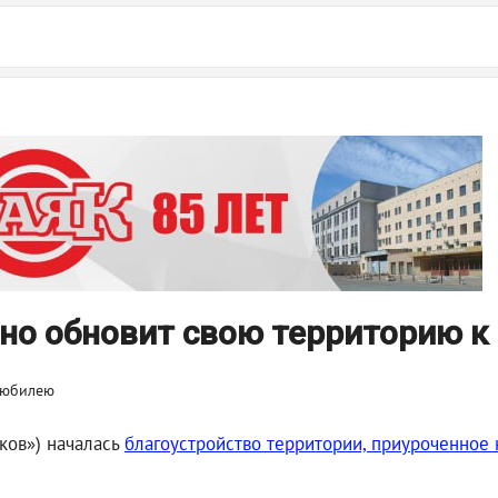
но обновит свою территорию к
ков») началась
благоустройство территории, приуроченное 