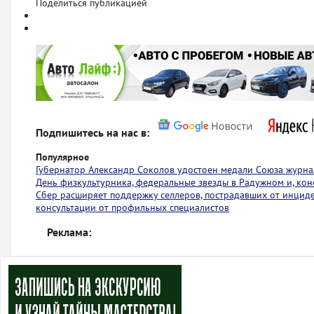
Поделиться публикацией
Подпишитесь на нас в:
Популярное
Губернатор Александр Соколов удостоен медали Союза журна
День физкультурника, федеральные звезды в Радужном и, коне
Сбер расширяет поддержку селлеров, пострадавших от инциден
консультации от профильных специалистов
Реклама: