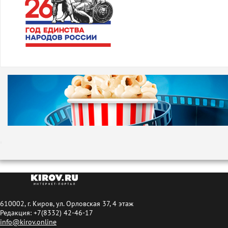
610002, г. Киров, ул. Орловская 37, 4 этаж
Редакция: +7(8332) 42-46-17
info@kirov.online