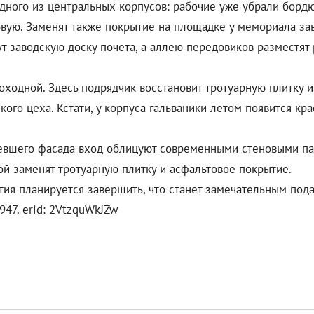
дного из центральных корпусов: рабочие уже убрали бордю
вую. Заменят также покрытие на площадке у мемориала за
т заводскую доску почета, а аллею передовиков разместят
оходной. Здесь подрядчик восстановит тротуарную плитку и
ого цеха. Кстати, у корпуса гальваники летом появится кра
евшего фасада вход облицуют современными стеновыми пан
ой заменят тротуарную плитку и асфальтовое покрытие.
тия планируется завершить, что станет замечательным под
47. erid: 2VtzquWkJZw