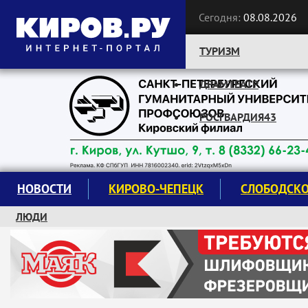
Сегодня:
08.08.2026
ТУРИЗМ
ДРАМТЕАТР
Следите за новостями:
РОСГВАРДИЯ43
НОВОСТИ
КИРОВО-ЧЕПЕЦК
СЛОБОДСК
ЛЮДИ
КРУЖКИ И СЕКЦИИ
ЗАВОДУ "МАЯК" 85 ЛЕТ
ЭКОЛОГИЯ