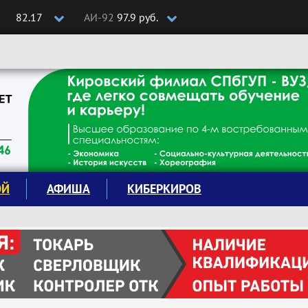
82.17
АИ-92
97.9 руб.
ОЙ
АФИША
КИБЕРКИРОВ