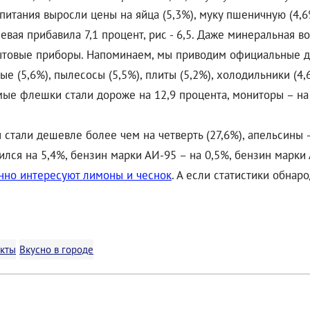
тания выросли цены на яйца (5,3%), муку пшеничную (4,6%
вая прибавила 7,1 процент, рис - 6,5. Даже минеральная во
бытовые приборы. Напоминаем, мы приводим официальные д
е (5,6%), пылесосы (5,5%), плиты (5,2%), холодильники (4,
мые флешки стали дороже на 12,9 процента, мониторы – на
ы стали дешевле более чем на четверть (27,6%), апельсины
ился на 5,4%, бензин марки АИ-95 – на 0,5%, бензин марки
нно интересуют лимоны и чеснок
. А если статистики обна
укты
Вкусно в городе