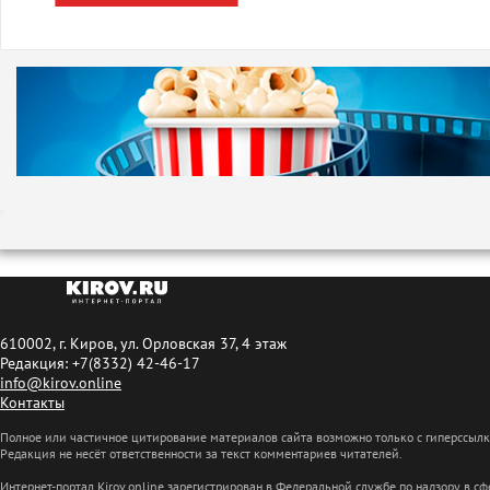
610002, г. Киров, ул. Орловская 37, 4 этаж
Редакция: +7(8332) 42-46-17
info@kirov.online
Контакты
Полное или частичное цитирование материалов сайта возможно только с гиперссыл
Редакция не несёт ответственности за текст комментариев читателей.
Интернет-портал Kirov.online зарегистрирован в Федеральной службе по надзору в 