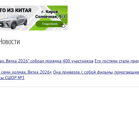
х. Вятка 2026" собрал порядка 400 участников
Его гостями стали пр
семи холмах. Вятка 2026»
Она привезла с собой фильмы, помогающие
ссы СШОР №3