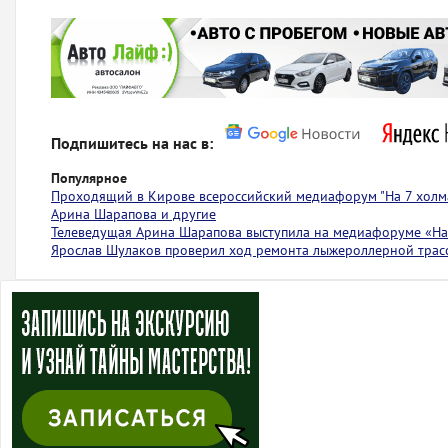
Подпишитесь на нас в:
Популярное
Проходящий в Кирове всероссийский медиафорум "На 7 холма
Арина Шарапова и другие
Телеведущая Арина Шарапова выступила на медиафоруме «На 
Ярослав Шулаков проверил ход ремонта лыжероллерной тра