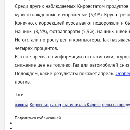
Среди других наблюдаемых Кировстатом продуктов пи
куры охлажденные и мороженые (3,4%). Крупа гречне
Конечно, с коррекцией курса валют подорожали и 
машины (8,3%), фотоаппараты (5,9%), машины швейны
Не отстали по росту цен и компьютеры. Так называе
четырех процентов.
В то же время, по информации госстатистики, огурц
снижение цен на топливо. Газ для автомобилей сниз
Подождем, какие результаты покажет апрель.
Особе
против.
Тэги:
валюта
Кировстат
сахар
статистика в Кирове
цены на прод
Поделиться публикацией