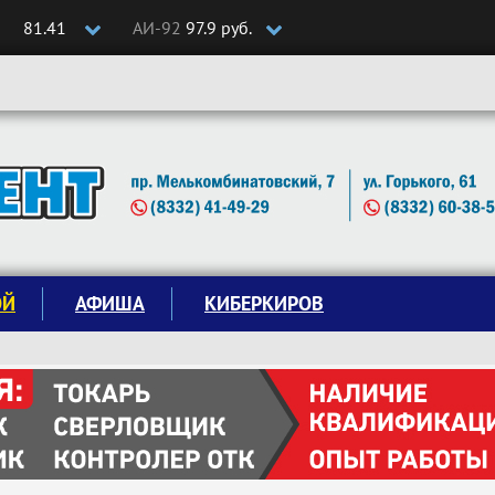
81.41
АИ-92
97.9 руб.
ОЙ
АФИША
КИБЕРКИРОВ