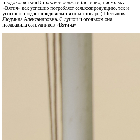
продовольствия Кировской области (логично, поскольку
«Вятич» как успешно потребляет сельхозпродукцию, так и
успешно продает продовольственный товары) Шестакова
Людмила Александровна. С душой и огоньком она
поздравила сотрудников «Вятича».