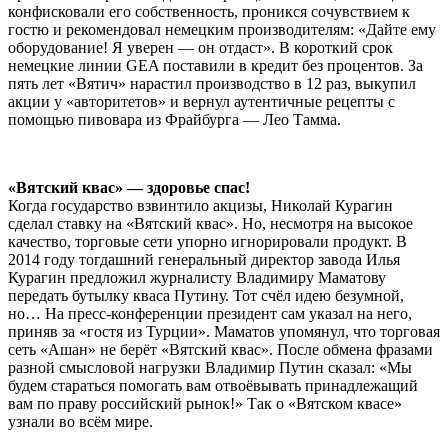
конфисковали его собственность, проникся сочувствием к
гостю и рекомендовал немецким производителям: «Дайте ему
оборудование! Я уверен — он отдаст». В короткий срок
немецкие линии GEA поставили в кредит без процентов. За
пять лет «Вятич» нарастил производство в 12 раз, выкупил
акции у «авторитетов» и вернул аутентичные рецепты с
помощью пивовара из Фрайбурга — Лео Тамма.
«Вятский квас» — здоровье спас!
Когда государство взвинтило акцизы, Николай Курагин
сделал ставку на «Вятский квас». Но, несмотря на высокое
качество, торговые сети упорно игнорировали продукт. В
2014 году тогдашний генеральный директор завода Илья
Курагин предложил журналисту Владимиру Маматову
передать бутылку кваса Путину. Тот счёл идею безумной,
но… На пресс-конференции президент сам указал на него,
приняв за «гостя из Турции». Маматов упомянул, что торговая
сеть «Ашан» не берёт «Вятский квас». После обмена фразами
разной смысловой нагрузки Владимир Путин сказал: «Мы
будем стараться помогать вам отвоёвывать принадлежащий
вам по праву российский рынок!» Так о «Вятском квасе»
узнали во всём мире.