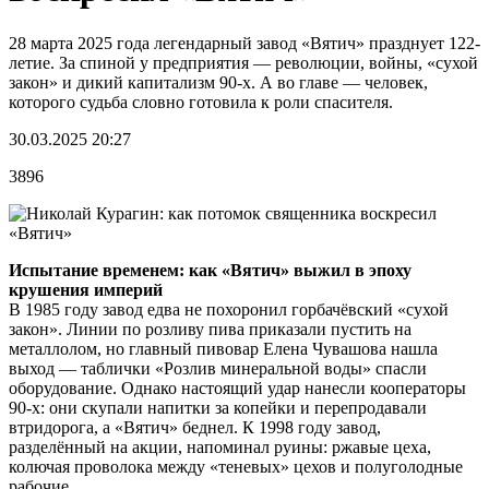
28 марта 2025 года легендарный завод «Вятич» празднует 122-
летие. За спиной у предприятия — революции, войны, «сухой
закон» и дикий капитализм 90-х. А во главе — человек,
которого судьба словно готовила к роли спасителя.
30.03.2025 20:27
3896
Испытание временем: как «Вятич» выжил в эпоху
крушения империй
В 1985 году завод едва не похоронил горбачёвский «сухой
закон». Линии по розливу пива приказали пустить на
металлолом, но главный пивовар Елена Чувашова нашла
выход — таблички «Розлив минеральной воды» спасли
оборудование. Однако настоящий удар нанесли кооператоры
90-х: они скупали напитки за копейки и перепродавали
втридорога, а «Вятич» беднел. К 1998 году завод,
разделённый на акции, напоминал руины: ржавые цеха,
колючая проволока между «теневых» цехов и полуголодные
рабочие.