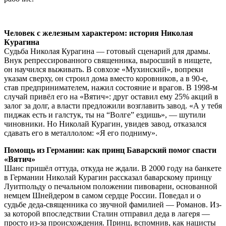
Человек с железным характером: история Николая
Курагина
Судьба Николая Курагина — готовый сценарий для драмы.
Внук репрессированного священника, выросший в нищете,
он научился выживать. В совхозе «Мухинский», вопреки
указам сверху, он строил дома вместо коровников, а в 90-е,
став предпринимателем, нажил состояние и врагов. В 1998-м
случай привёл его на «Вятич»: друг оставил ему 25% акций в
залог за долг, а власти предложили возглавить завод. «А у тебя
пиджак есть и галстук, ты на “Волге” ездишь», — шутили
чиновники. Но Николай Курагин, увидев завод, отказался
сдавать его в металлолом: «Я его подниму».
Помощь из Германии: как принц Баварский помог спасти
«Вятич»
Шанс пришёл оттуда, откуда не ждали. В 2000 году на банкете
в Германии Николай Курагин рассказал баварскому принцу
Луитпольду о печальном положении пивоварни, основанной
немцем Шнейдером в самом сердце России. Поведал и о
судьбе деда-священника со звучной фамилией — Романов. Из-
за которой впоследствии Сталин отправил деда в лагеря —
просто из-за происхождения. Принц, вспомнив, как нацисты