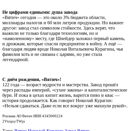
Не цифрами едиными: душа завода
«Вятич» сегодня — это около 3% бюджета области,
миллиарды налогов и 60 млн литров продукции. Но важнее
другое: завод стал символом стойкости. Здесь верят, что
выжили не только благодаря технологиям, но и
«намоленному» месту, где Шнейдер заложил первый камень,
и дрожжам, которые спасли предприятие в войну. А ещё —
благодаря людям вроде Николая Витальевича Курагина, чья
фамилия хоть и не связана с царями, но уже стала
легендарной.
С днём рождения, «Вятич»!
122 года — возраст мудрости и мастерства. Завод прошёл
через распады империй, «сухие законы» и капиталистические
бури. И пока в цехах кипит жизнь, варится пиво и квас —
история продолжается. Как говорит Николай Курагин:
«Нельзя сдаваться. Даже если все вокруг уже махнули рукой».
Реклама АО Вятич ИНН 4345000224
2VtzquyTWja
Тэги:
Вятич
Николай Курагин
Завод Вятич