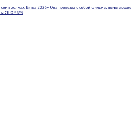
семи холмах. Вятка 2026»
Она привезла с собой фильмы, помогающие
ссы СШОР №3