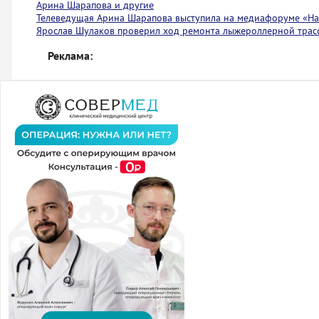
Арина Шарапова и другие
Телеведущая Арина Шарапова выступила на медиафоруме «На 
Ярослав Шулаков проверил ход ремонта лыжероллерной тра
Реклама: