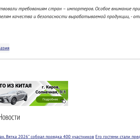
твовали требованиям стран – импортеров. Особое внимание при
елям качества и безопасности вырабатываемой продукции, - от
хазия
х. Вятка 2026" собрал порядка 400 участников
Его гостями стали пр