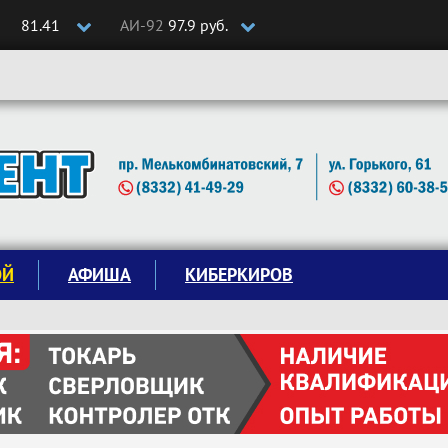
81.41
АИ-92
97.9 руб.
ОЙ
АФИША
КИБЕРКИРОВ