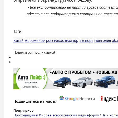
отправлено в Украину, Грузию, Молдову.
- Все экспортированные партии грузов соответс
обеспечению лабораторного контроля по показат
Тэги:
Китай
мороженое
россельхознадзор
экспорт
монголия
аб
Поделиться публикацией
Подпишитесь на нас в:
Популярное
Проходящий в Кирове всероссийский медиафорум "На 7 холма