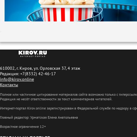
610002, г. Киров, ул. Орловская 37, 4 этаж
Редакция: +7(8332) 42-46-17
info@kirov.online
Контакты
Полное или частичное цитирование материалов сайта возможно только с гиперссыл
Редакция не несёт ответственности за текст комментариев читателей.
Интернет-портал Kirov.online зарегистрирован в Федеральной службе по надзору в 
Главный редактор: Урматская Елена Анатольевна
Возрастное ограничение 12+