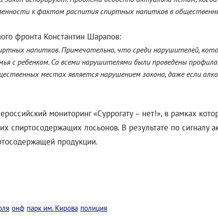
ственности к фактам распития спиртных напитков в общественн
ного фронта Константин Шарапов:
иртных напитков. Примечательно, что среди нарушителей, котор
мья с ребенком. Со всеми нарушителями были проведены профил
ственных местах является нарушением закона, даже если алкого
российский мониторинг «Суррогату – нет!», в рамках кото
х спиртосодержащих лосьонов. В результате по сигналу а
иртосодержащей продукции.
оля
онф
парк им. Кирова
полиция