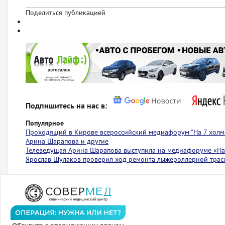
Поделиться публикацией
Подпишитесь на нас в:
Популярное
Проходящий в Кирове всероссийский медиафорум "На 7 холма
Арина Шарапова и другие
Телеведущая Арина Шарапова выступила на медиафоруме «На 
Ярослав Шулаков проверил ход ремонта лыжероллерной тра