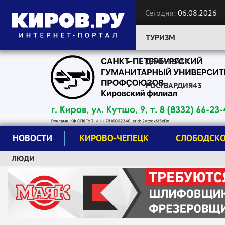
Сегодня:
06.08.2026
ТУРИЗМ
ДРАМТЕАТР
Следите за новостями:
РОСГВАРДИЯ43
НОВОСТИ
КИРОВО-ЧЕПЕЦК
СЛОБОДСК
ЛЮДИ
КРУЖКИ И СЕКЦИИ
ЗАВОДУ "МАЯК" 85 ЛЕТ
ЭКОЛОГИЯ