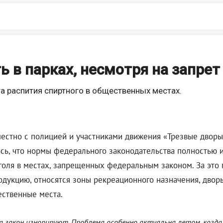
 в парках, несмотря на запрет
а распития спиртного в общественных местах.
естно с полицией и участниками движения «Трезвые дворы
сь, что нормы федерального законодательства полностью 
оля в местах, запрещенных федеральным законом. За это 
одукцию, относятся зоны рекреационного назначения, дворы
ественные места.
ва закон игнорируют. Проблема особенно актуальна летом, когда