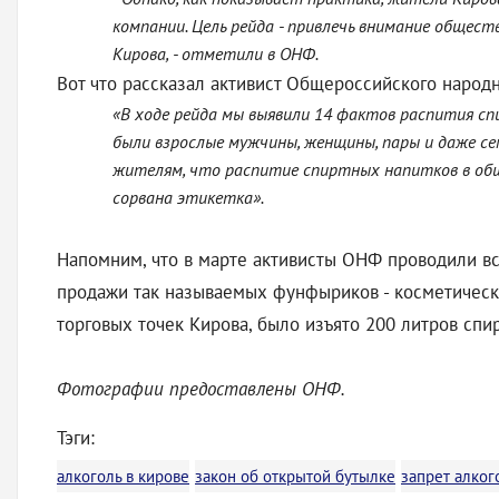
компании. Цель рейда - привлечь внимание обще
Кирова, - отметили в ОНФ.
Вот что рассказал активист Общероссийского народ
«В ходе рейда мы выявили 14 фактов распития сп
были взрослые мужчины, женщины, пары и даже се
жителям, что распитие спиртных напитков в обще
сорвана этикетка».
Напомним, что в марте активисты ОНФ проводили все
продажи так называемых фунфыриков - косметически
торговых точек Кирова, было изъято 200 литров сп
Фотографии предоставлены ОНФ.
Тэги:
алкоголь в кирове
закон об открытой бутылке
запрет алког