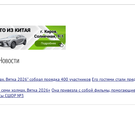
х. Вятка 2026" собрал порядка 400 участников
Его гостями стали пр
семи холмах. Вятка 2026»
Она привезла с собой фильмы, помогающие
ссы СШОР №3