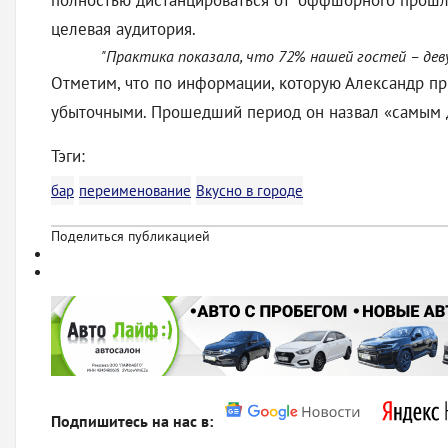
полностью дистанцироваться от "оффшорного прошлог
целевая аудитория.
"Практика показала, что 72% нашей гостей – деву
Отметим, что по информации, которую Александр при
убыточными. Прошедший период он назвал «самым 
Тэги:
бар
переименование
Вкусно в городе
Поделиться публикацией
Подпишитесь на нас в: