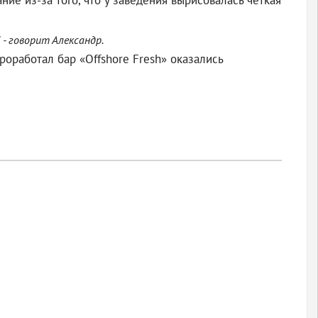
ие из-за того, что у заведения вырисовалась четкая
- говорит Александр.
роработал бар «Offshore Fresh» оказались