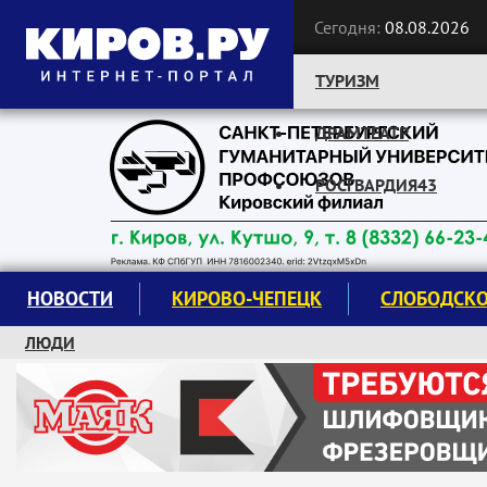
Сегодня:
08.08.2026
ТУРИЗМ
ДРАМТЕАТР
Следите за новостями:
РОСГВАРДИЯ43
НОВОСТИ
КИРОВО-ЧЕПЕЦК
СЛОБОДСК
ЛЮДИ
КРУЖКИ И СЕКЦИИ
ЗАВОДУ "МАЯК" 85 ЛЕТ
ЭКОЛОГИЯ