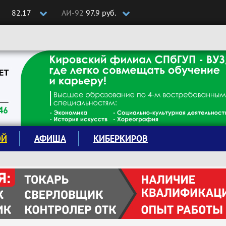
82.17
АИ-92
97.9 руб.
ОЙ
АФИША
КИБЕРКИРОВ