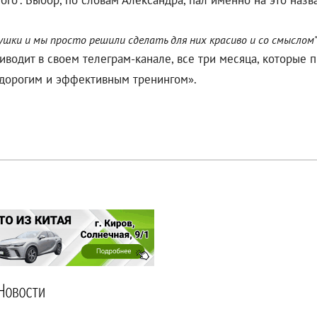
о". Выбор, по словам Александра, пал именно на это назван
шки и мы просто решили сделать для них красиво и со смыслом" 
водит в своем телеграм-канале, все три месяца, которые п
дорогим и эффективным тренингом».