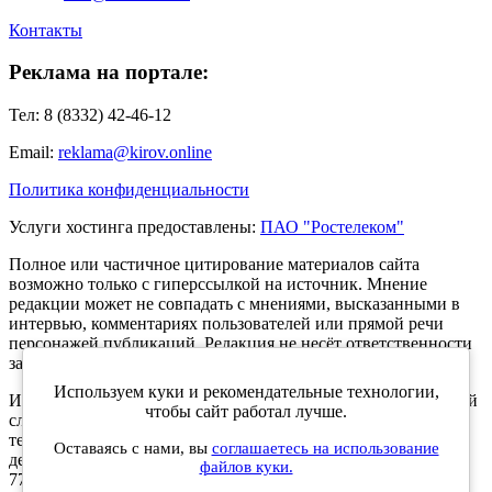
Контакты
Реклама на портале:
Тел: 8 (8332) 42-46-12
Email:
reklama@kirov.online
Политика конфиденциальности
Услуги хостинга предоставлены:
ПАО "Ростелеком"
Полное или частичное цитирование материалов сайта
возможно только с гиперссылкой на источник. Мнение
редакции может не совпадать с мнениями, высказанными в
интервью, комментариях пользователей или прямой речи
персонажей публикаций. Редакция не несёт ответственности
за текст комментариев читателей.
Используем куки и рекомендательные технологии,
Интернет-портал Kirov.online зарегистрирован в Федеральной
чтобы сайт работал лучше.
службе по надзору в сфере связи, информационных
технологий и массовых коммуникаций (Роскомнадзор) 5
Оставаясь с нами, вы
соглашаетесь на использование
декабря 2019 года. Регистрационный номер ЭЛ № ФС 77 -
файлов куки.
77189.