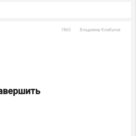
1860
Владимир Клабуков
завершить