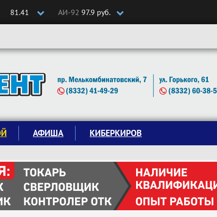
81.41
АИ-92
97.9 руб.
ОЙ
АФИША
КИБЕРКИРОВ