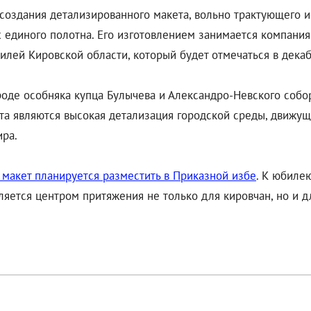
создания детализированного макета, вольно трактующего 
х единого полотна. Его изготовлением занимается компания
илей Кировской области, который будет отмечаться в декаб
оде особняка купца Булычева и Александро-Невского собор
а являются высокая детализация городской среды, движущи
ира.
акет планируется разместить в Приказной избе
. К юбиле
яется центром притяжения не только для кировчан, но и дл