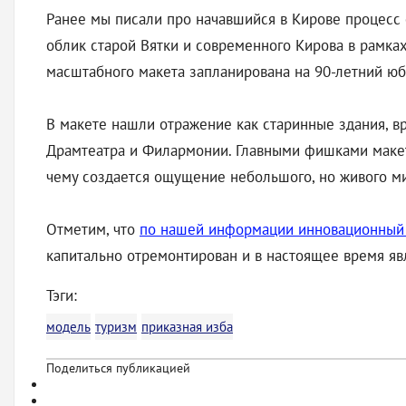
Ранее мы писали про начавшийся в Кирове процесс 
облик старой Вятки и современного Кирова в рамка
масштабного макета запланирована на 90-летний юб
В макете нашли отражение как старинные здания, вр
Драмтеатра и Филармонии. Главными фишками макет
чему создается ощущение небольшого, но живого м
Отметим, что
по нашей информации инновационный м
капитально отремонтирован и в настоящее время явл
Тэги:
модель
туризм
приказная изба
Поделиться публикацией