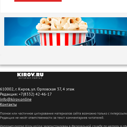
610002, г. Киров, ул. Орловская 37, 4 этаж
Редакция: +7(8332) 42-46-17
info@kirov.online
Контакты
Полное или частичное цитирование материалов сайта возможно только с гиперссыл
Редакция не несёт ответственности за текст комментариев читателей.
Интернет-портал Kirov.online зарегистрирован в Федеральной службе по надзору в 