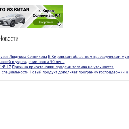
музея Людмила Сенникова
В Кировском областном краеведческом муз
авшей в учреждении почти 50 лет .
С № 17
Причина приостановки продажи топлива не уточняется.
й специальности
Новый продукт дополняет программу господдержки и 