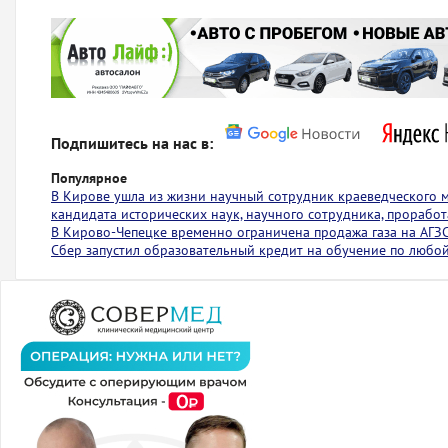
Подпишитесь на нас в:
Популярное
В Кирове ушла из жизни научный сотрудник краеведческого 
кандидата исторических наук, научного сотрудника, проработ
В Кирово-Чепецке временно ограничена продажа газа на АГЗ
Сбер запустил образовательный кредит на обучение по любо