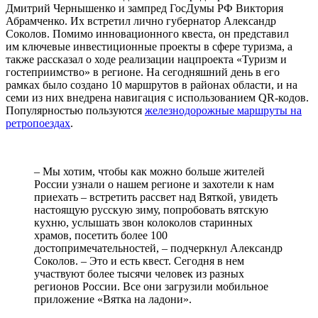
Дмитрий Чернышенко и зампред ГосДумы РФ Виктория
Абрамченко. Их встретил лично губернатор Александр
Соколов. Помимо инновационного квеста, он представил
им ключевые инвестиционные проекты в сфере туризма, а
также рассказал о ходе реализации нацпроекта «Туризм и
гостеприимство» в регионе. На сегодняшний день в его
рамках было создано 10 маршрутов в районах области, и на
семи из них внедрена навигация с использованием QR-кодов.
Популярностью пользуются
железнодорожные маршруты на
ретропоездах
.
– Мы хотим, чтобы как можно больше жителей
России узнали о нашем регионе и захотели к нам
приехать – встретить рассвет над Вяткой, увидеть
настоящую русскую зиму, попробовать вятскую
кухню, услышать звон колоколов старинных
храмов, посетить более 100
достопримечательностей, – подчеркнул Александр
Соколов. – Это и есть квест. Сегодня в нем
участвуют более тысячи человек из разных
регионов России. Все они загрузили мобильное
приложение «Вятка на ладони».