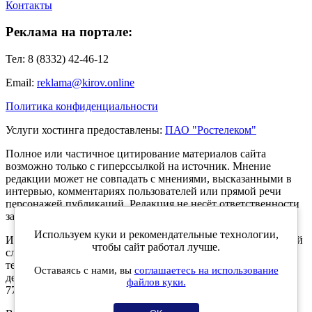
Контакты
Реклама на портале:
Тел: 8 (8332) 42-46-12
Email:
reklama@kirov.online
Политика конфиденциальности
Услуги хостинга предоставлены:
ПАО "Ростелеком"
Полное или частичное цитирование материалов сайта
возможно только с гиперссылкой на источник. Мнение
редакции может не совпадать с мнениями, высказанными в
интервью, комментариях пользователей или прямой речи
персонажей публикаций. Редакция не несёт ответственности
за текст комментариев читателей.
Используем куки и рекомендательные технологии,
Интернет-портал Kirov.online зарегистрирован в Федеральной
чтобы сайт работал лучше.
службе по надзору в сфере связи, информационных
технологий и массовых коммуникаций (Роскомнадзор) 5
Оставаясь с нами, вы
соглашаетесь на использование
декабря 2019 года. Регистрационный номер ЭЛ № ФС 77 -
файлов куки.
77189.