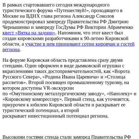
В рамках стартовавшего сегодня международного
туристического форума «Путешествуй!», проходящего в
Москве на ВДНХ глава региона Александр Соколов
продемонстрировал зампреду Правительства РФ Дмитрию
Чернышенко и зампреду ГосДумы РФ Виктории Абрамченко
квест «Вятка на ладони»
. Напомним, что этот квест был
создан кировскими разработчиками к 90-летию Кировской
области, а
участие в нем принимают сотни кировчан и гостей
региона
.
На форуме Кировская область представлена сразу двумя
стендами. Один оформлен в виде дымковской игрушки с
вкраплениями таких достопримечательностей, как «Ворота
Русского Севера», «Родина Ивана Царевича» и «Столица
рассветов». Второй посвящен промышленному туризму, на
котором доступны VR-экскурсии
по «Омутнинскому металлургическому заводу», «Нанолеку» и
«Кировскому компрессору». Первый стенд, как уточняется,
приурочен к юбилею Кировской области и раскрывает ее
туристический потенциал, а второй
раскрывает инвестиционный потенциал региона.
Высокими гостями стенда стали зампред Правительства РФ