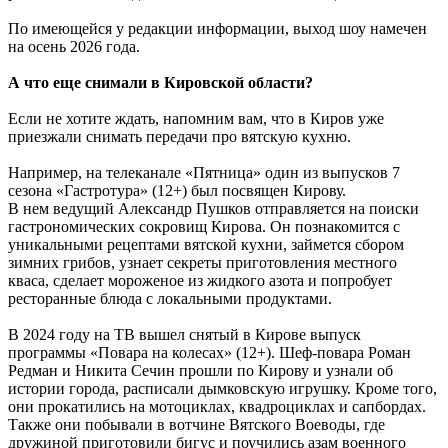
По имеющейся у редакции информации, выход шоу намечен
на осень 2026 года.
А что еще снимали в Кировской области?
Если не хотите ждать, напомним вам, что в Киров уже
приезжали снимать передачи про вятскую кухню.
Например, на телеканале «Пятница» один из выпусков 7
сезона «Гастротура» (12+) был посвящен Кирову.
В нем ведущий Александр Пушков отправляется на поиски
гастрономических сокровищ Кирова. Он познакомится с
уникальными рецептами вятской кухни, займется сбором
зимних грибов, узнает секреты приготовления местного
кваса, сделает мороженое из жидкого азота и попробует
ресторанные блюда с локальными продуктами.
В 2024 году на ТВ вышел снятый в Кирове выпуск
программы «Повара на колесах» (12+). Шеф-повара Роман
Редман и Никита Сечин прошли по Кирову и узнали об
истории города, расписали дымковскую игрушку. Кроме того,
они прокатились на мотоциклах, квадроциклах и сапбордах.
Также они побывали в вотчине Вятского Воеводы, где
дружиной приготовили бигус и поучились азам военного