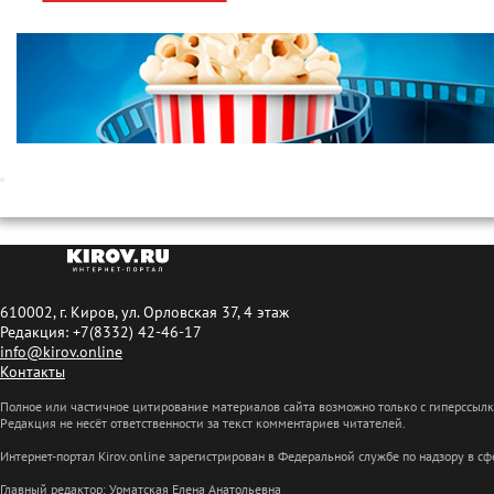
610002, г. Киров, ул. Орловская 37, 4 этаж
Редакция: +7(8332) 42-46-17
info@kirov.online
Контакты
Полное или частичное цитирование материалов сайта возможно только с гиперссыл
Редакция не несёт ответственности за текст комментариев читателей.
Интернет-портал Kirov.online зарегистрирован в Федеральной службе по надзору в 
Главный редактор: Урматская Елена Анатольевна