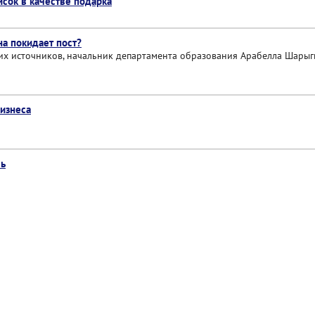
исок в качестве подарка
а покидает пост?
х источников, начальник департамента образования Арабелла Шарыг
изнеса
сь