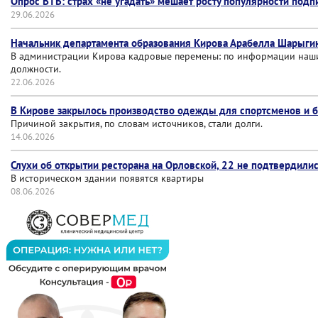
Опрос ВТБ: страх «не угадать» мешает росту популярности подп
29.06.2026
Начальник департамента образования Кирова Арабелла Шарыгин
В администрации Кирова кадровые перемены: по информации наши
должности.
22.06.2026
В Кирове закрылось производство одежды для спортсменов и б
Причиной закрытия, по словам источников, стали долги.
14.06.2026
Слухи об открытии ресторана на Орловской, 22 не подтвердили
В историческом здании появятся квартиры
08.06.2026