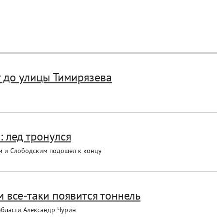
 до улицы Тимирязева
 лед тронулся
м и Слободским подошел к концу
все-таки появится тоннель
области Александр Чурин