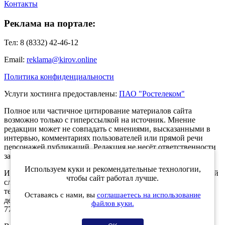
Контакты
Реклама на портале:
Тел: 8 (8332) 42-46-12
Email:
reklama@kirov.online
Политика конфиденциальности
Услуги хостинга предоставлены:
ПАО "Ростелеком"
Полное или частичное цитирование материалов сайта
возможно только с гиперссылкой на источник. Мнение
редакции может не совпадать с мнениями, высказанными в
интервью, комментариях пользователей или прямой речи
персонажей публикаций. Редакция не несёт ответственности
за текст комментариев читателей.
Используем куки и рекомендательные технологии,
Интернет-портал Kirov.online зарегистрирован в Федеральной
чтобы сайт работал лучше.
службе по надзору в сфере связи, информационных
технологий и массовых коммуникаций (Роскомнадзор) 5
Оставаясь с нами, вы
соглашаетесь на использование
декабря 2019 года. Регистрационный номер ЭЛ № ФС 77 -
файлов куки.
77189.