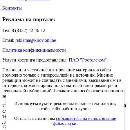
Контакты
Реклама на портале:
Тел: 8 (8332) 42-46-12
Email:
reklama@kirov.online
Политика конфиденциальности
Услуги хостинга предоставлены:
ПАО "Ростелеком"
Полное или частичное цитирование материалов сайта
возможно только с гиперссылкой на источник. Мнение
редакции может не совпадать с мнениями, высказанными в
интервью, комментариях пользователей или прямой речи
персонажей публикаций. Редакция не несёт ответственности
за текст комментариев читателей.
Используем куки и рекомендательные технологии,
Интернет-портал Kirov.online зарегистрирован в Федеральной
чтобы сайт работал лучше.
службе по надзору в сфере связи, информационных
технологий и массовых коммуникаций (Роскомнадзор) 5
Оставаясь с нами, вы
соглашаетесь на использование
декабря 2019 года. Регистрационный номер ЭЛ № ФС 77 -
файлов куки.
77189.