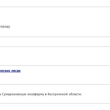
 городу
омских лесах
на Сумароковскую лосеферму в Костромской области.