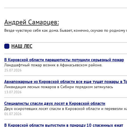
Андрей Самарцев:
Везде чувствую себя как дома. Бывает, конечно, скучаю по родному
НАШ ЛЕС
В Кировской области парашютисты потушили серьезный пожар
Ландшафтный пожар возник в Афанасьевском районе.
25.07.2026
Авиапожарные из Кировской области все еще тушат пожары в Т
Ликвидация лесных пожаров в Сибири порядком затянулась
13.07.2026
Специалисты спасли двух лосят в Кировской области
Двух осиротевших лосят спасли в Кировской области и перевезли 
01.07.2026
В Кировской области выпустили в природу 10 спасенных ежат