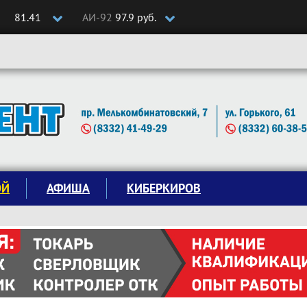
81.41
АИ-92
97.9 руб.
ОЙ
АФИША
КИБЕРКИРОВ