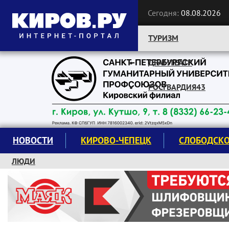
Сегодня:
08.08.2026
ТУРИЗМ
ДРАМТЕАТР
Следите за новостями:
РОСГВАРДИЯ43
НОВОСТИ
КИРОВО-ЧЕПЕЦК
СЛОБОДСК
ЛЮДИ
КРУЖКИ И СЕКЦИИ
ЗАВОДУ "МАЯК" 85 ЛЕТ
ЭКОЛОГИЯ