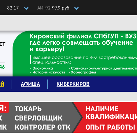
82.17
АИ-92
97.9 руб.
ОЙ
АФИША
КИБЕРКИРОВ