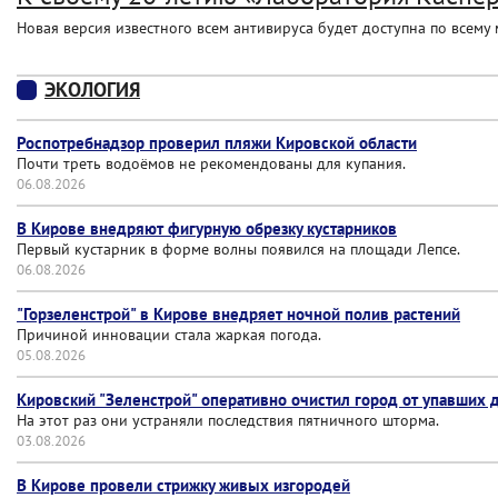
Новая версия известного всем антивируса будет доступна по всему 
ЭКОЛОГИЯ
Роспотребнадзор проверил пляжи Кировской области
Почти треть водоёмов не рекомендованы для купания.
06.08.2026
В Кирове внедряют фигурную обрезку кустарников
Первый кустарник в форме волны появился на площади Лепсе.
06.08.2026
"Горзеленстрой" в Кирове внедряет ночной полив растений
Причиной инновации стала жаркая погода.
05.08.2026
Кировский "Зеленстрой" оперативно очистил город от упавших 
На этот раз они устраняли последствия пятничного шторма.
03.08.2026
В Кирове провели стрижку живых изгородей