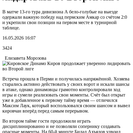
В матче 13-го тура дивизиона А бело-голубые на выезде
одержали важную победу над пермским Амкар со счётом 2:0
и укрепили свои позиции на первом месте в турнирной
таблице.
16.05.2026 16:07
3424
Елизавета Морозова
Встреча прошла в Перми и получилась напряжённой. Хозяева
старались активно действовать у своих ворот и искали шансы
в атаке, однако динамовцы грамотно контролировали ход
игры и сумели реализовать свои моменты. Счёт был открыт
уже в добавленное к первому тайму время — отличился
Максим Лаук, который воспользовался своим шансом и вывел
кировчан вперёд перед самым перерывом.
Во втором тайме гости продолжили играть
дисциплинированно и не позволяли сопернику создавать
опасные моменты. На 60-й минуте Билал Ахъядов удвоил