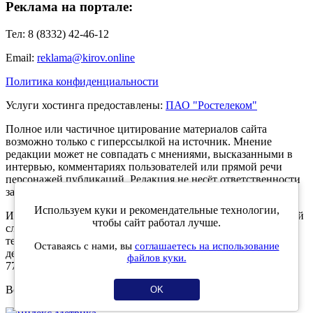
Реклама на портале:
Тел: 8 (8332) 42-46-12
Email:
reklama@kirov.online
Политика конфиденциальности
Услуги хостинга предоставлены:
ПАО "Ростелеком"
Полное или частичное цитирование материалов сайта
возможно только с гиперссылкой на источник. Мнение
редакции может не совпадать с мнениями, высказанными в
интервью, комментариях пользователей или прямой речи
персонажей публикаций. Редакция не несёт ответственности
за текст комментариев читателей.
Используем куки и рекомендательные технологии,
Интернет-портал Kirov.online зарегистрирован в Федеральной
чтобы сайт работал лучше.
службе по надзору в сфере связи, информационных
технологий и массовых коммуникаций (Роскомнадзор) 5
Оставаясь с нами, вы
соглашаетесь на использование
декабря 2019 года. Регистрационный номер ЭЛ № ФС 77 -
файлов куки.
77189.
Возрастное ограничение 12+
OK