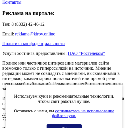
Контакты
Реклама на портале:
Тел: 8 (8332) 42-46-12
Email:
reklama@kirov.online
Политика конфиденциальности
Услуги хостинга предоставлены:
ПАО "Ростелеком"
Полное или частичное цитирование материалов сайта
возможно только с гиперссылкой на источник. Мнение
редакции может не совпадать с мнениями, высказанными в
интервью, комментариях пользователей или прямой речи
персонажей публикаций. Редакция не несёт ответственности
за текст комментариев читателей.
Используем куки и рекомендательные технологии,
Интернет-портал Kirov.online зарегистрирован в Федеральной
чтобы сайт работал лучше.
службе по надзору в сфере связи, информационных
технологий и массовых коммуникаций (Роскомнадзор) 5
Оставаясь с нами, вы
соглашаетесь на использование
декабря 2019 года. Регистрационный номер ЭЛ № ФС 77 -
файлов куки.
77189.