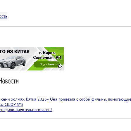
ость
семи холмах. Вятка 2026»
Она привезла с собой фильмы, помогающие
ссы СШОР №3
ередачи смертельно опасен!