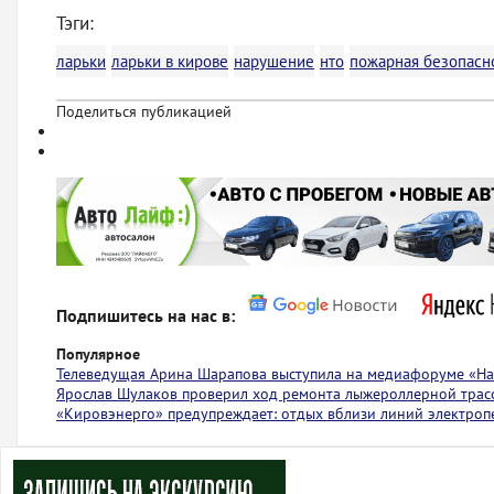
Тэги:
ларьки
ларьки в кирове
нарушение
нто
пожарная безопасн
Поделиться публикацией
Подпишитесь на нас в:
Популярное
Телеведущая Арина Шарапова выступила на медиафоруме «На 
Ярослав Шулаков проверил ход ремонта лыжероллерной тра
«Кировэнерго» предупреждает: отдых вблизи линий электроп