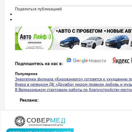
Поделиться публикацией
Подпишитесь на нас в:
Популярное
Энергетики филиала «Кировэнерго» готовятся к ухудшению п
Вчера в чепецком ДК «Дружба» миром правили любовь и муз
В Великорецком стартовали работы по благоустройству местн
Реклама: