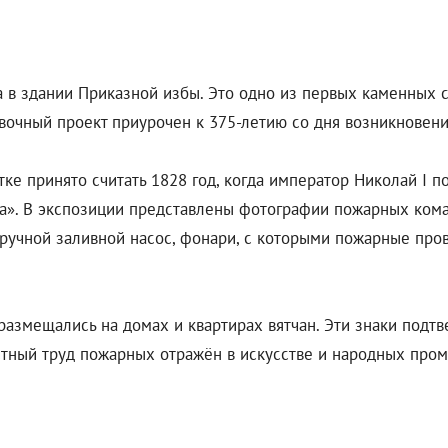
на в здании Приказной избы. Это одно из первых каменных 
авочный проект приурочен к 375-летию со дня возникновен
е принято считать 1828 год, когда император Николай I п
тка». В экспозиции представлены фотографии пожарных ком
 ручной заливной насос, фонари, с которыми пожарные про
 размещались на домах и квартирах вятчан. Эти знаки под
лестный труд пожарных отражён в искусстве и народных про