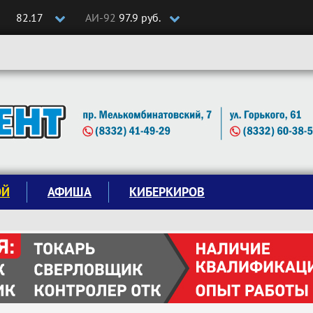
82.17
АИ-92
97.9 руб.
ОЙ
АФИША
КИБЕРКИРОВ