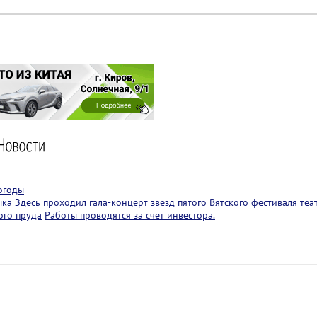
огоды
ыка
Здесь проходил гала-концерт звезд пятого Вятского фестиваля теа
ого пруда
Работы проводятся за счет инвестора.