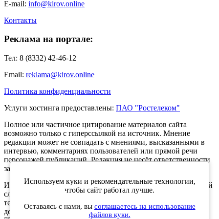
E-mail:
info@kirov.online
Контакты
Реклама на портале:
Тел: 8 (8332) 42-46-12
Email:
reklama@kirov.online
Политика конфиденциальности
Услуги хостинга предоставлены:
ПАО "Ростелеком"
Полное или частичное цитирование материалов сайта
возможно только с гиперссылкой на источник. Мнение
редакции может не совпадать с мнениями, высказанными в
интервью, комментариях пользователей или прямой речи
персонажей публикаций. Редакция не несёт ответственности
за текст комментариев читателей.
Используем куки и рекомендательные технологии,
Интернет-портал Kirov.online зарегистрирован в Федеральной
чтобы сайт работал лучше.
службе по надзору в сфере связи, информационных
технологий и массовых коммуникаций (Роскомнадзор) 5
Оставаясь с нами, вы
соглашаетесь на использование
декабря 2019 года. Регистрационный номер ЭЛ № ФС 77 -
файлов куки.