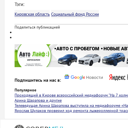
Тэги:
Кировская область
Социальный фонд России
Поделиться публикацией
Подпишитесь на нас в:
Популярное
Проходящий в Кирове всероссийский медиафорум "На 7 холма
Арина Шарапова и другие
Телеведущая Арина Шарапова выступила на медиафоруме «На 
Ярослав Шулаков проверил ход ремонта лыжероллерной тра