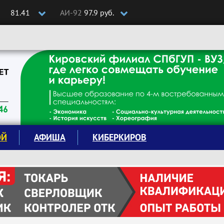
81.41
АИ-92
97.9 руб.
ОЙ
АФИША
КИБЕРКИРОВ