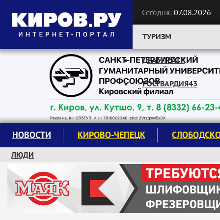
Сегодня:
07.08.2026
ТУРИЗМ
ДРАМТЕАТР
Следите за новостями:
РОСГВАРДИЯ43
НОВОСТИ
КИРОВО-ЧЕПЕЦК
СЛОБОДСК
ЛЮДИ
КРУЖКИ И СЕКЦИИ
ЗАВОДУ "МАЯК" 85 ЛЕТ
ЭКОЛОГИЯ