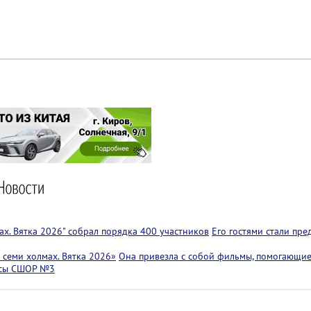
х. Вятка 2026" собрал порядка 400 участников
Его гостями стали пр
семи холмах. Вятка 2026»
Она привезла с собой фильмы, помогающие
ссы СШОР №3