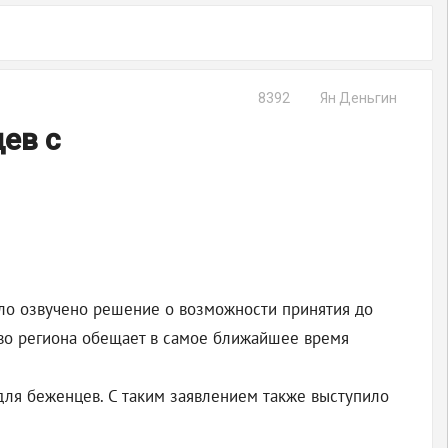
8392
Ян Деньгин
ев с
ло озвучено решение о возможности принятия до
тво региона обещает в самое ближайшее время
для беженцев. С таким заявлением также выступило