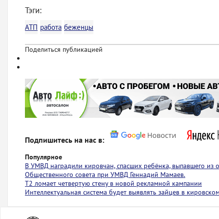
Тэги:
АТП
работа
беженцы
Поделиться публикацией
Подпишитесь на нас в:
Популярное
В УМВД наградили кировчан, спасших ребёнка, выпавшего из
Общественного совета при УМВД Геннадий Мамаев.
Т2 ломает четвертую стену в новой рекламной кампании
Интеллектуальная система будет выявлять зайцев в кировско