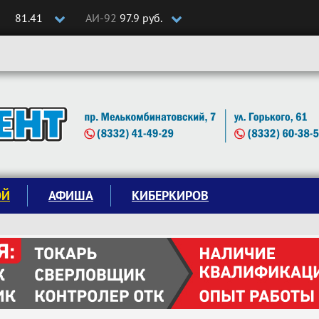
81.41
АИ-92
97.9 руб.
ОЙ
АФИША
КИБЕРКИРОВ