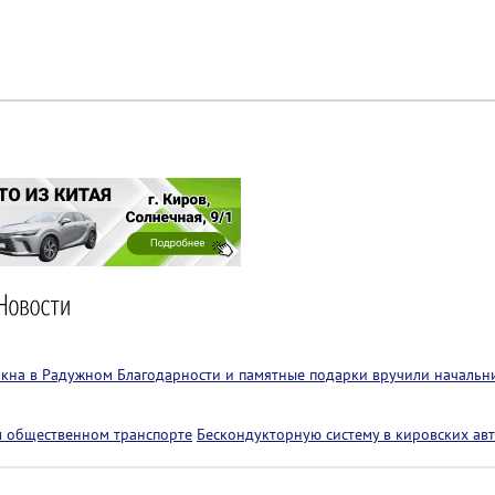
 окна в Радужном
Благодарности и памятные подарки вручили начальн
м общественном транспорте
Бескондукторную систему в кировских авт