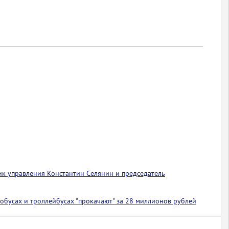
ик управления Константин Селянин и председатель
обусах и троллейбусах "прокачают" за 28 миллионов рублей