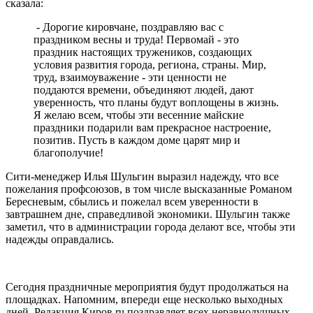
сказала:
- Дорогие кировчане, поздравляю вас с
праздником весны и труда! Первомай - это
праздник настоящих тружеников, создающих
условия развития города, региона, страны. Мир,
труд, взаимоуважение - эти ценности не
поддаются времени, объединяют людей, дают
уверенность, что планы будут воплощены в жизнь.
Я желаю всем, чтобы эти весенние майские
праздники подарили вам прекрасное настроение,
позитив. Пусть в каждом доме царят мир и
благополучие!
Сити-менеджер Илья Шульгин выразил надежду, что все
пожелания профсоюзов, в том числе высказанные Романом
Бересневым, сбылись и пожелал всем уверенности в
завтрашнем дне, справедливой экономики. Шульгин также
заметил, что в администрации города делают все, чтобы эти
надежды оправдались.
Сегодня праздничные мероприятия будут продолжаться на
площадках. Напомним, впереди еще несколько выходных
дней. Редакция Киров.ru поздравляет всех неравнодушных