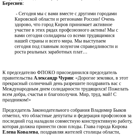
Береснев
:
- Сегодня мы с вами вместе с другими городами
Кировской области и регионами России! Очень
здорово, что город Киров принимает активное
участие в этих рядах профсоюзного актива! Мы с
вами сегодня солидарны со всеми трудящимися
нашей страны и всего мира. Мы выступаем
сегодня под главным лозунгом справедливости и
роста реальных заработных плат…
К председателю ФПОКО присоединился председатель
правительства
Александр Чурин
: «Дорогие земляки, в этот
прекрасный солнечный день разрешите поздравить вас с
Международным днем солидарности трудящихся! Пожелать
всем добра, счастья и благополучия. Мир, труд, май! С
праздником!»
Председатель Законодательного собрания Владимир Быков
отметил, что областные депутаты и федерация профсоюзов за
последний год наладили совместную конструктивную работу,
которая должна принести свои плоды. Глава города Кирова
Елена Ковалева
, поздравляя жителей столицы области,