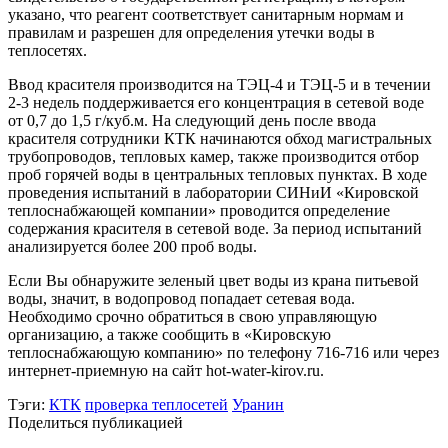
указано, что реагент соответствует санитарным нормам и
правилам и разрешен для определения утечки воды в
теплосетях.
Ввод красителя производится на ТЭЦ-4 и ТЭЦ-5 и в течении
2-3 недель поддерживается его концентрация в сетевой воде
от 0,7 до 1,5 г/куб.м. На следующий день после ввода
красителя сотрудники КТК начинаются обход магистральных
трубопроводов, тепловых камер, также производится отбор
проб горячей воды в центральных тепловых пунктах. В ходе
проведения испытаний в лаборатории СИНиИ «Кировской
теплоснабжающей компании» проводится определение
содержания красителя в сетевой воде. За период испытаний
анализируется более 200 проб воды.
Если Вы обнаружите зеленый цвет воды из крана питьевой
воды, значит, в водопровод попадает сетевая вода.
Необходимо срочно обратиться в свою управляющую
организацию, а также сообщить в «Кировскую
теплоснабжающую компанию» по телефону 716-716 или через
интернет-приемную на сайт hot-water-kirov.ru.
Тэги:
КТК
проверка теплосетей
Уранин
Поделиться публикацией