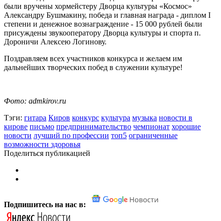
были вручены хормейстеру Дворца культуры «Космос»
Александру Бушмакину, победа и главная награда - диплом I
степени и денежное вознаграждение - 15 000 рублей были
присуждены звукооператору Дворца культуры и спорта п.
Дороничи Алексею Логинову.
Поздравляем всех участников конкурса и желаем им
дальнейших творческих побед в служении культуре!
Фото: admkirov.ru
Тэги:
гитара
Киров
конкурс
культура
музыка
новости в
кирове
письмо
предпринимательство
чемпионат
хорошие
новости
лучший по профессии
топ5
ограниченные
возможности здоровья
Поделиться публикацией
Подпишитесь на нас в: