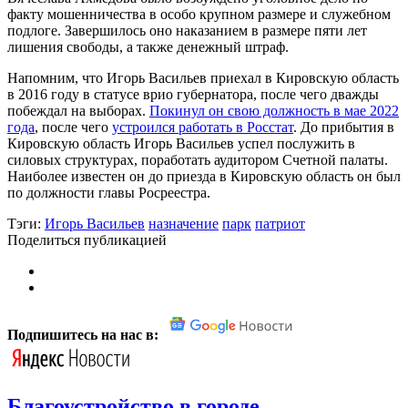
факту мошенничества в особо крупном размере и служебном
подлоге. Завершилось оно наказанием в размере пяти лет
лишения свободы, а также денежный штраф.
Напомним, что Игорь Васильев приехал в Кировскую область
в 2016 году в статусе врио губернатора, после чего дважды
побеждал на выборах.
Покинул он свою должность в мае 2022
года
, после чего
устроился работать в Росстат
. До прибытия в
Кировскую область Игорь Васильев успел послужить в
силовых структурах, поработать аудитором Счетной палаты.
Наиболее известен он до приезда в Кировскую область он был
по должности главы Росреестра.
Тэги:
Игорь Васильев
назначение
парк
патриот
Поделиться публикацией
Подпишитесь на нас в:
Благоустройство в городе