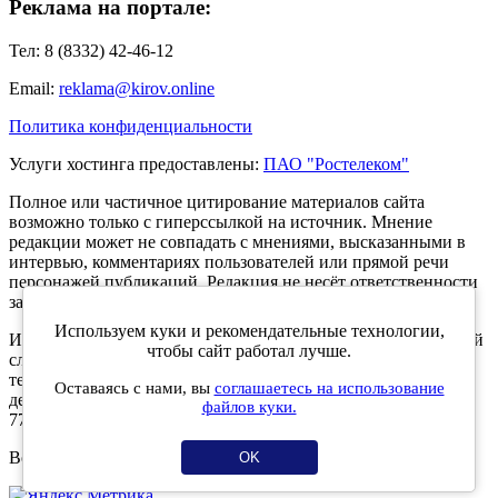
Реклама на портале:
Тел: 8 (8332) 42-46-12
Email:
reklama@kirov.online
Политика конфиденциальности
Услуги хостинга предоставлены:
ПАО "Ростелеком"
Полное или частичное цитирование материалов сайта
возможно только с гиперссылкой на источник. Мнение
редакции может не совпадать с мнениями, высказанными в
интервью, комментариях пользователей или прямой речи
персонажей публикаций. Редакция не несёт ответственности
за текст комментариев читателей.
Используем куки и рекомендательные технологии,
Интернет-портал Kirov.online зарегистрирован в Федеральной
чтобы сайт работал лучше.
службе по надзору в сфере связи, информационных
технологий и массовых коммуникаций (Роскомнадзор) 5
Оставаясь с нами, вы
соглашаетесь на использование
декабря 2019 года. Регистрационный номер ЭЛ № ФС 77 -
файлов куки.
77189.
Возрастное ограничение 12+
OK