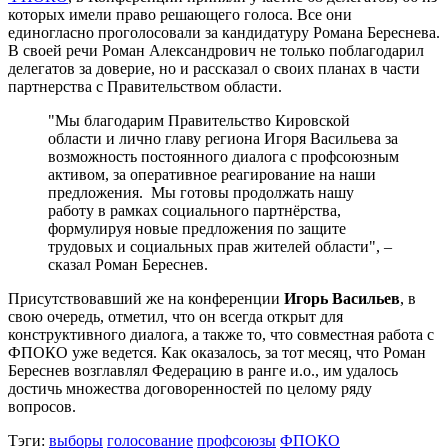
которых имели право решающего голоса. Все они
единогласно проголосовали за кандидатуру Романа Береснева.
В своей речи Роман Александрович не только поблагодарил
делегатов за доверие, но и рассказал о своих планах в части
партнерства с Правительством области.
"Мы благодарим Правительство Кировской
области и лично главу региона Игоря Васильева за
возможность постоянного диалога с профсоюзным
активом, за оперативное реагирование на наши
предложения. Мы готовы продолжать нашу
работу в рамках социального партнёрства,
формулируя новые предложения по защите
трудовых и социальных прав жителей области", –
сказал Роман Береснев.
Присутствовавший же на конференции
Игорь Васильев
, в
свою очередь, отметил, что он всегда открыт для
конструктивного диалога, а также то, что совместная работа с
ФПОКО уже ведется. Как оказалось, за тот месяц, что Роман
Береснев возглавлял Федерацию в ранге и.о., им удалось
достичь множества договоренностей по целому ряду
вопросов.
Тэги:
выборы
голосование
профсоюзы
ФПОКО