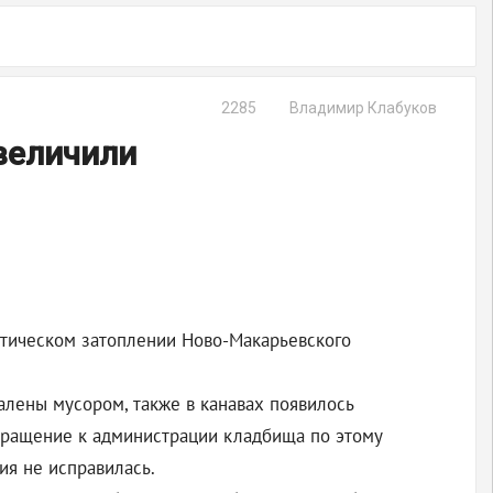
2285
Владимир Клабуков
величили
матическом затоплении Ново-Макарьевского
алены мусором, также в канавах появилось
бращение к администрации кладбища по этому
ция не исправилась.