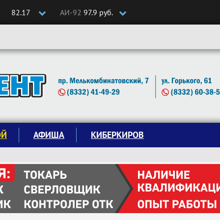
82.17
АИ-92
97.9 руб.
ОЙ
АФИША
КИБЕРКИРОВ