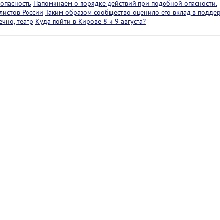
 опасность
Напоминаем о порядке действий при подобной опасности.
листов России
Таким образом сообщество оценило его вклад в подде
чно, театр
Куда пойти в Кирове 8 и 9 августа?