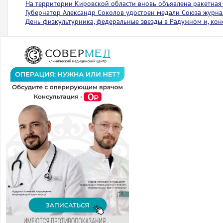
На территории Кировской области вновь объявлена ракетная
Губернатор Александр Соколов удостоен медали Союза журна
День физкультурника, федеральные звезды в Радужном и, коне