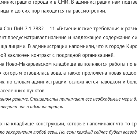
дминистрацию города и в СМИ. В администрации нам подтв
ницы и до сих пор находится на рассмотрении.
 Сан-ПиН 2.1.2882 – 11 «Гигиенические требования к раз
мент предусматривает наличие и надлежащее содержание с
ща лицами. В администрации напомнили, что в городе Ки
рой заключен контракт с подрядной организацией.
 на Ново-Макарьевском кладбище выполняются работы по 
о которым отводилась вода, а также проложена новая водо
ция, по словам администрации, осложняется паводком и бо
населенных пунктов.
евном режиме. Специалисты принимают все необходимые меры дл
заверили нас в администрации.
х на кладбище конструкций, которые напоминают что-то с
то захоронения любой веры. Но, если каждый сейчас будет возво