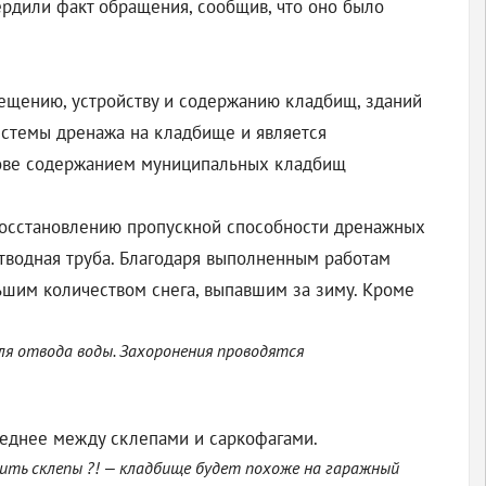
ердили факт обращения, сообщив, что оно было
мещению, устройству и содержанию кладбищ, зданий
истемы дренажа на кладбище и является
рове содержанием муниципальных кладбищ
восстановлению пропускной способности дренажных
отводная труба. Благодаря выполненным работам
льшим количеством снега, выпавшим за зиму. Кроме
я отвода воды. Захоронения проводятся
реднее между склепами и саркофагами.
дить склепы ?! — кладбище будет похоже на гаражный