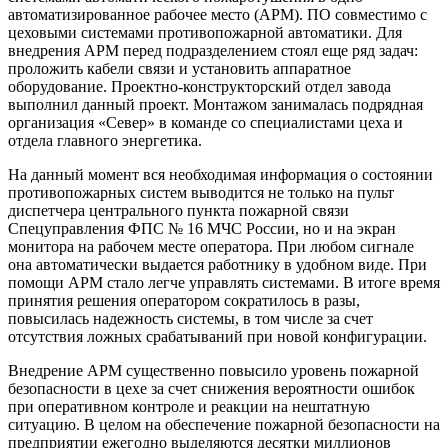
автоматизированное рабочее место (АРМ). ПО совместимо с
цеховыми системами противопожарной автоматики. Для
внедрения АРМ перед подразделением стоял еще ряд задач:
проложить кабели связи и установить аппаратное
оборудование. Проектно-конструкторский отдел завода
выполнил данный проект. Монтажом занималась подрядная
организация «Север» в команде со специалистами цеха и
отдела главного энергетика.
На данный момент вся необходимая информация о состоянии
противопожарных систем выводится не только на пульт
диспетчера центрального пункта пожарной связи
Спецуправления ФПС № 16 МЧС России, но и на экран
монитора на рабочем месте оператора. При любом сигнале
она автоматически выдается работнику в удобном виде. При
помощи АРМ стало легче управлять системами. В итоге время
принятия решения оператором сократилось в разы,
повысилась надежность системы, в том числе за счет
отсутствия ложных срабатываний при новой конфигурации.
Внедрение АРМ существенно повысило уровень пожарной
безопасности в цехе за счет снижения вероятности ошибок
при оперативном контроле и реакции на нештатную
ситуацию. В целом на обеспечение пожарной безопасности на
предприятии ежегодно выделяются десятки миллионов