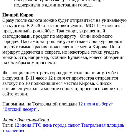
подчеркнули в администрации города.
Ночной Киров
Сразу после салюта можно будет отправиться на уникальную
экскурсию. В 22:30 от остановки «улица МОПРа» появится
праздничный троллейбус. Транспорт, украшенный
светодиодами, проедет по маршруту «Огни любимого
города». Пассажиры троллейбуса во главе с экскурсоводом
посетят самые красиво подсвеченные места Кирова. Пока
маршрут держится в секрете, но некоторые точки угадать
можно. Это, например, особняк Булычева, колесо обозрения
на Октябрьском проспекте.
Желающие посмотреть город днем тоже не останутся без
экскурсии. В 11 часов 12 июня от драмтеатра отправится
автобус по 10 полюбившимся местам Кирова. Список
составлен учитывая мнение горожан, проголосовавших на
сайте мэрии.
Напомним, на Театральной площади
12 июня выберут
"Вятский десерт"
.
Фото: Вятка-на-Сети
Тэги:
12 июня
ГТО
день города
салют
Театральная площадь
троллейбус