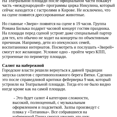
На Театральной площади после официальной части покажут
часть «международной» программы цирка Никулина, который
сейчас находится с гастролями в Кирове. Не исключено, что
на сцене появятся дрессированные животные.
Но главные «Звери» появятся на сцене в 19 часов. Группа
Романа Билыка подарит часовой концерт гостям праздника.
На площади перед сценой устроят даже специальный партер
для тех, кто обычно не ходит на концерты по объективным
причинам. Например, дети из опекунских семей,
воспитанники интернатов. Посмотреть и послушать «Зверей»
смогут все желающие. Условие одно - пройти через КПП,
устроенные по периметру площади.
Салют на набережной
Городские власти решили вернуться к давней традиции
запуска салютов с противоположного берега Вятки. Сделано
это после справедливой критики фейерверка 9 мая, который
устроили на Театральной площади. Тогда его не было видно
нигде кроме как на самой площади.
- Это будет салют 4 категории сложности,
высокий, полноценный, с музыкальным
оформлением и подсветкой. Залпы произведут с
пляжа у «Титаника». Все собравшиеся на
набережной Грина смогут увидеть это шоу, -