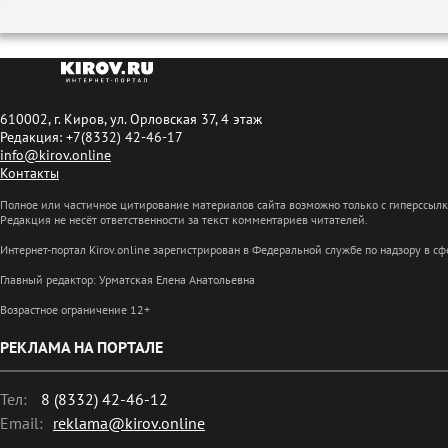
610002, г. Киров, ул. Орловская 37, 4 этаж
Редакция: +7(8332) 42-46-17
info@kirov.online
Контакты
Полное или частичное цитирование материалов сайта возможно только с гиперссыл
Редакция не несёт ответственности за текст комментариев читателей.
Интернет-портал Kirov.online зарегистрирован в Федеральной службе по надзору в 
Главный редактор: Урматская Елена Анатольевна
Возрастное ограничение 12+
РЕКЛАМА НА ПОРТАЛЕ
Тел:
8 (8332) 42-46-12
Email:
reklama@kirov.online