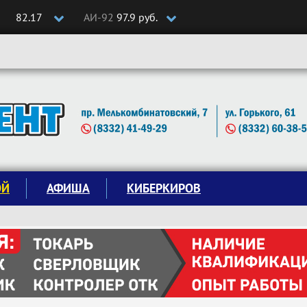
82.17
АИ-92
97.9 руб.
ОЙ
АФИША
КИБЕРКИРОВ