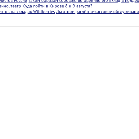
листов России
Таким образом сообщество оценило его вклад в подде
чно, театр
Куда пойти в Кирове 8 и 9 августа?
тов на складах Wildberries
Льготное расчётно-кассовое обслуживани