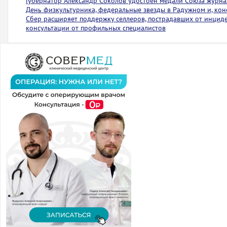
Губернатор Александр Соколов удостоен медали Союза журна
День физкультурника, федеральные звезды в Радужном и, коне
Сбер расширяет поддержку селлеров, пострадавших от инциден
консультации от профильных специалистов