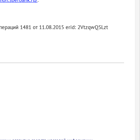
hon.sberbank.ru/
.
ераций 1481 от 11.08.2015 erid: 2VtzqwQSLzt